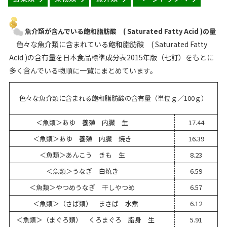
魚介類が含んでいる飽和脂肪酸 ( Saturated Fatty Acid )の量
色々な魚介類に含まれている飽和脂肪酸 ( Saturated Fatty
Acid )の含有量を日本食品標準成分表2015年版（七訂）をもとに
多く含んでいる物順に一覧にまとめています。
色々な魚介類に含まれる飽和脂肪酸の含有量（単位ｇ／100ｇ）
＜魚類＞あゆ 養殖 内臓 生
17.44
＜魚類＞あゆ 養殖 内臓 焼き
16.39
＜魚類＞あんこう きも 生
8.23
＜魚類＞うなぎ 白焼き
6.59
＜魚類＞やつめうなぎ 干しやつめ
6.57
＜魚類＞（さば類） まさば 水煮
6.12
＜魚類＞（まぐろ類） くろまぐろ 脂身 生
5.91