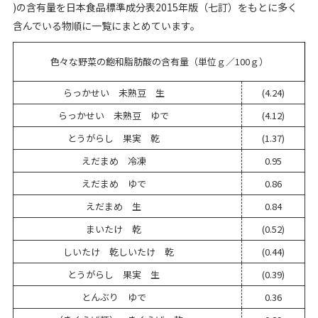
)の含有量を日本食品標準成分表2015年版（七訂）をもとに多く
含んでいる物順に一覧にまとめています。
色々な野菜の飽和脂肪酸の含有量（単位ｇ／100ｇ）
らっかせい 未熟豆 生
(4.24)
らっかせい 未熟豆 ゆで
(4.12)
とうがらし 果実 乾
(1.37)
えだまめ 冷凍
0.95
えだまめ ゆで
0.86
えだまめ 生
0.84
まいたけ 乾
(0.52)
しいたけ 乾しいたけ 乾
(0.44)
とうがらし 果実 生
(0.39)
とんぶり ゆで
0.36