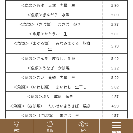
＜魚類＞あゆ 天然 内臓 生
5.90
＜魚類＞ぎんだら 水煮
5.89
＜魚類＞（さば類） まさば 焼き
5.87
＜魚類＞たちうお 生
5.83
＜魚類＞（まぐろ類） みなみまぐろ 脂身
5.79
生
＜魚類＞さんま 皮なし、刺身
5.42
＜魚類＞うなぎ かば焼
5.32
＜魚類＞こい 養殖 内臓 生
5.22
＜魚類＞（いわし類） まいわし 生干し
5.02
＜魚類＞ぶり 成魚 焼き
4.87
＜魚類＞（さば類） たいせいようさば 焼き
4.59
＜魚類＞（さば類） まさば 生
4.57
＜魚類＞（さば類） たいせいようさば 水煮
4.55
Page Top
野菜
果物
魚介
menu