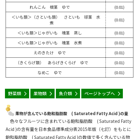
れんこん 根茎 ゆで
(0.01)
＜いも類＞（さといも類） さといも 球茎 水
(0.01)
煮
＜いも類＞じゃがいも 塊茎 蒸し
(0.01)
＜いも類＞じゃがいも 塊茎 水煮
(0.01)
えのきたけ ゆで
(0.01)
（きくらげ類） あらげきくらげ ゆで
(0.01)
なめこ ゆで
(0.01)
野菜類
果物類
魚介類
ページトップへ
果物が含んでいる飽和脂肪酸 ( Saturated Fatty Acid )の量
色々なフルーツに含まれている飽和脂肪酸 ( Saturated Fatty
Acid )の含有量を日本食品標準成分表2015年版（七訂）をもとに
飽和脂肪酸 ( Saturated Fatty Acid )の数値で多く含んでいる物