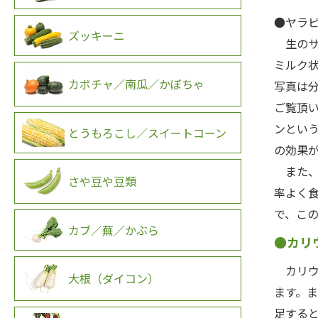
●ヤラ
ズッキーニ
生のサ
ミルク
カボチャ／南瓜／かぼちゃ
写真は
ご覧頂
ンとい
とうもろこし／スイートコーン
の効果
また、
さや豆や豆類
率よく
で、こ
カブ／蕪／かぶら
●カリ
カリウ
大根（ダイコン）
ます。
足する