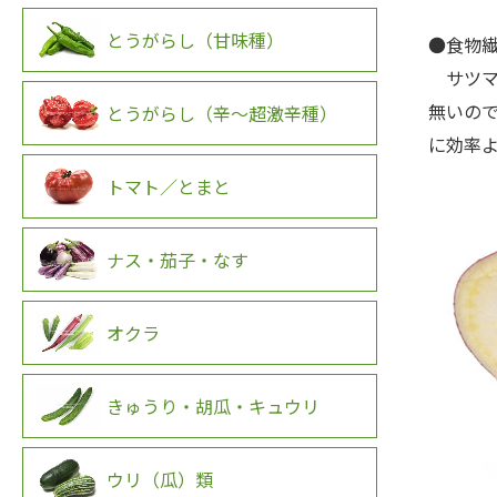
とうがらし（甘味種）
●食物
サツマ
無いの
とうがらし（辛～超激辛種）
に効率
トマト／とまと
ナス・茄子・なす
オクラ
きゅうり・胡瓜・キュウリ
ウリ（瓜）類