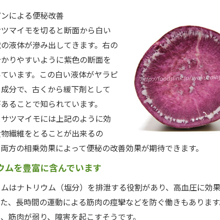
ピンによる便秘改善
ツマイモを切ると断面から白い
状の液体が滲み出してきます。右の
分かりやすいように紫色の断面を
いています。この白い液体がヤラピ
う成分で、古くから緩下剤として
があることで知られています。
サツマイモには上記のように効
食物繊維をとることが出来るの
の両方の相乗効果によって便秘の改善効果が期待できます。
ウムを豊富に含んでいます
ムはナトリウム（塩分）を排泄する役割があり、高血圧に効果
また、長時間の運動による筋肉の痙攣などを防ぐ働きもあります
と、筋肉が弱り、障害を起こすそうです。