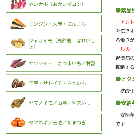
赤い大根（あかいダコン）
●紫品
アント
ニンジン・人参・にんじん
を伝達
る働き
ジャガイモ（馬鈴薯／ばれいし
ょ）
ールの
習慣病
サツマイモ／さつまいも／甘藷
抑制す
●ビタ
里芋・サトイモ・さといも
抗酸化
●安納
ヤマノイモ／山芋／やまいも
安納芋
タマネギ／玉葱／たまねぎ
です