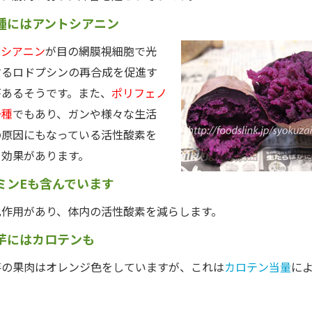
種にはアントシアニン
シアニン
が目の網膜視細胞で光
するロドプシンの再合成を促進す
があるそうです。また、
ポリフェノ
一種
でもあり、ガンや様々な生活
の原因にもなっている活性酸素を
る効果があります。
ミンEも含んでいます
作用があり、体内の活性酸素を減らします。
芋にはカロテンも
の果肉はオレンジ色をしていますが、これは
カロテン当量
に