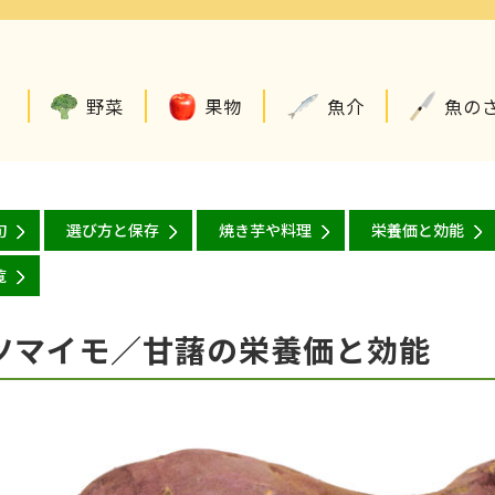
野菜
果物
魚介
魚の
旬
選び方と保存
焼き芋や料理
栄養価と効能
覧
ツマイモ／甘藷の栄養価と効能