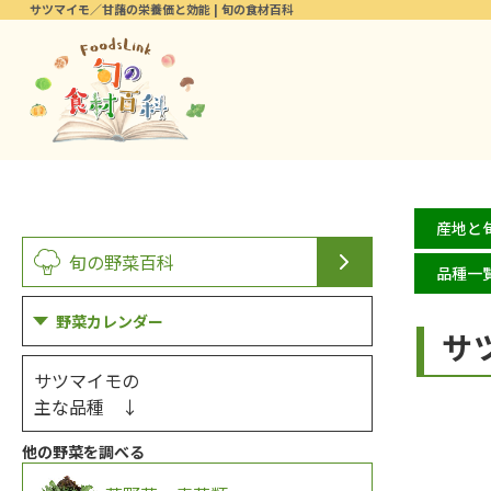
サツマイモ／甘藷の栄養価と効能 | 旬の食材百科
産地と
旬の野菜百科
品種一
野菜カレンダー
サ
サツマイモの
主な品種 ↓
他の野菜を調べる