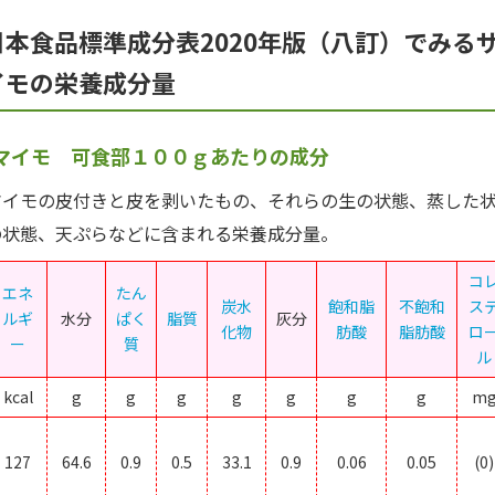
日本食品標準成分表2020年版（八訂）でみる
イモの栄養成分量
マイモ 可食部１００ｇあたりの成分
イモの皮付きと皮を剥いたもの、それらの生の状態、蒸した
の状態、天ぷらなどに含まれる栄養成分量。
コ
エネ
たん
炭水
飽和脂
不飽和
ス
ルギ
水分
ぱく
脂質
灰分
化物
肪酸
脂肪酸
ロ
ー
質
ル
kcal
g
g
g
g
g
g
g
m
127
64.6
0.9
0.5
33.1
0.9
0.06
0.05
(0)