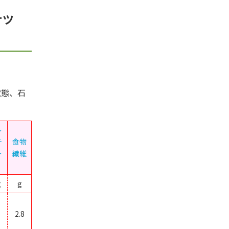
サツ
状態、石
レ
テ
食物
ー
繊維
g
g
2.8