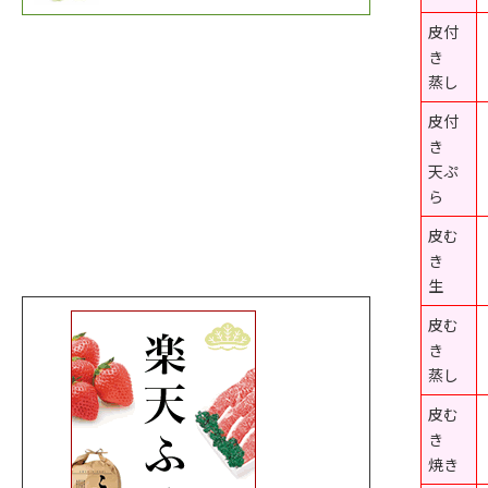
皮付
き
蒸し
皮付
き
天ぷ
ら
皮む
き
生
皮む
き
蒸し
皮む
き
焼き