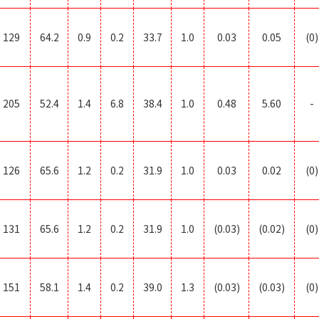
129
64.2
0.9
0.2
33.7
1.0
0.03
0.05
(0)
205
52.4
1.4
6.8
38.4
1.0
0.48
5.60
-
126
65.6
1.2
0.2
31.9
1.0
0.03
0.02
(0)
131
65.6
1.2
0.2
31.9
1.0
(0.03)
(0.02)
(0)
151
58.1
1.4
0.2
39.0
1.3
(0.03)
(0.03)
(0)