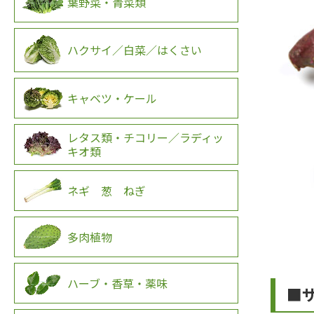
葉野菜・青菜類
ハクサイ／白菜／はくさい
キャベツ・ケール
レタス類・チコリー／ラディッ
キオ類
ネギ 葱 ねぎ
多肉植物
ハーブ・香草・薬味
■