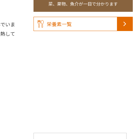
菜、果物、魚介が一目で分かります
栄養素一覧
でいま
加熱して