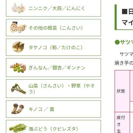
ニンニク／大蒜／にんにく
■
マ
その他の根菜（こんさい）
●サツ
タケノコ（筍／たけのこ）
サツマ
焼き芋
ぎんなん／銀杏／ギンナン
山菜（さんさい）・野草（やそ
う）
状態
キノコ ／ 茸
皮付
き
海ぶどう（クビレズタ）
生