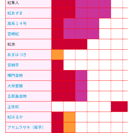
紅隼人
紅あずま
高系１４号
宮崎紅
紅赤
あまはづき
安納芋
鳴門金時
大栄愛娘
五郎島金時
土佐紅
紅はるか
アヤムラサキ（紫芋）