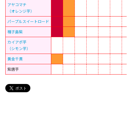
アヤコマチ
（オレンジ芋）
パープルスイートロード
種子島紫
カイアポ芋
（シモン芋）
黄金千貫
紫唐芋