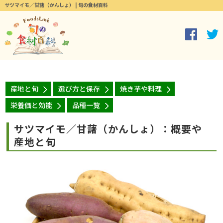
サツマイモ／甘藷（かんしょ） | 旬の食材百科
産地と旬
選び方と保存
焼き芋や料理
栄養価と効能
品種一覧
サツマイモ／甘藷（かんしょ）：概要や
産地と旬