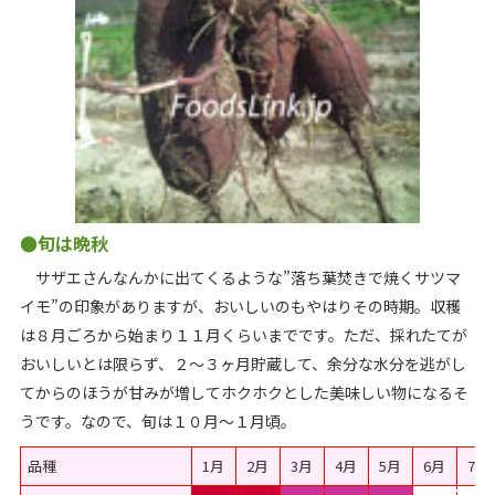
●旬は晩秋
サザエさんなんかに出てくるような”落ち葉焚きで焼くサツマ
イモ”の印象がありますが、おいしいのもやはりその時期。収穫
は８月ごろから始まり１１月くらいまでです。ただ、採れたてが
おいしいとは限らず、２～３ヶ月貯蔵して、余分な水分を逃がし
てからのほうが甘みが増してホクホクとした美味しい物になるそ
うです。なので、旬は１０月～１月頃。
品種
1月
2月
3月
4月
5月
6月
7月