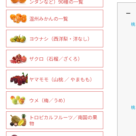
ンタンなど）90種の一覧
ー 
温州みかんの一覧
桃
ヨウナシ（西洋梨・洋なし）
ザクロ（石榴／ざくろ）
ヤマモモ（山桃 ／ やまもも）
ウメ（梅／うめ）
桃
トロピカルフルーツ／南国の果
物