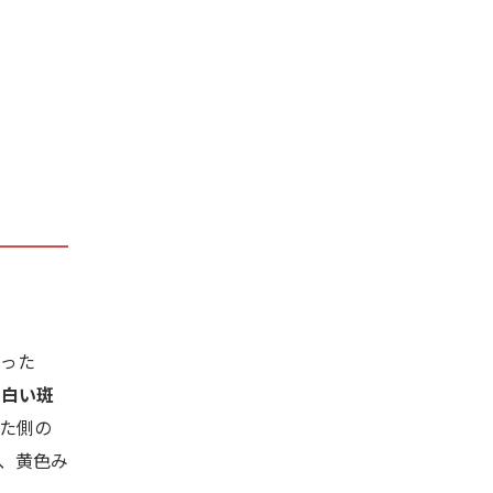
った
る白い斑
た側の
、黄色み