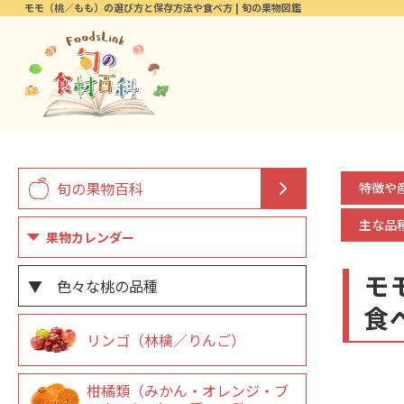
モモ（桃／もも）の選び方と保存方法や食べ方 | 旬の果物図鑑
旬の果物百科
特徴や
主な品
果物カレンダー
モ
▼ 色々な桃の品種
食
リンゴ（林檎／りんご）
柑橘類（みかん・オレンジ・ブ