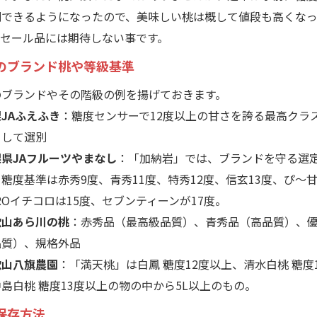
測できるようになったので、美味しい桃は概して値段も高くなっ
。セール品には期待しない事です。
のブランド桃や等級基準
ブランドやその階級の例を揚げておきます。
JAふえふき
：糖度センサーで12度以上の甘さを誇る最高クラ
として選別
県JAフルーツやまなし
：「加納岩」では、ブランドを守る選
糖度基準は赤秀9度、青秀11度、特秀12度、信玄13度、ぴ～甘
KOROイチコロは15度、セブンティーンが17度。
歌山あら川の桃
：赤秀品（最高級品質）、青秀品（高品質）、
品質）、規格外品
歌山八旗農園
：「満天桃」は白鳳 糖度12度以上、清水白桃 糖度
島白桃 糖度13度以上の物の中から5L以上のもの。
保存方法