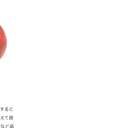
すると
えて良
度など品