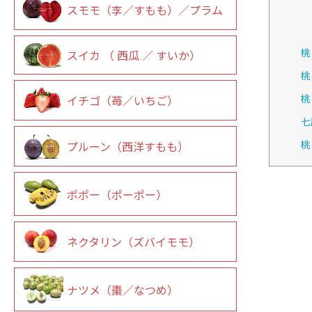
スモモ（李／すもも）／プラム
桃
スイカ （ 西瓜 ／ すいか）
桃
桃
イチゴ（苺／いちご）
七
桃
プルーン（西洋すもも）
ポポー（ポーポー）
ネクタリン（ズバイモモ）
ナツメ（棗／なつめ）