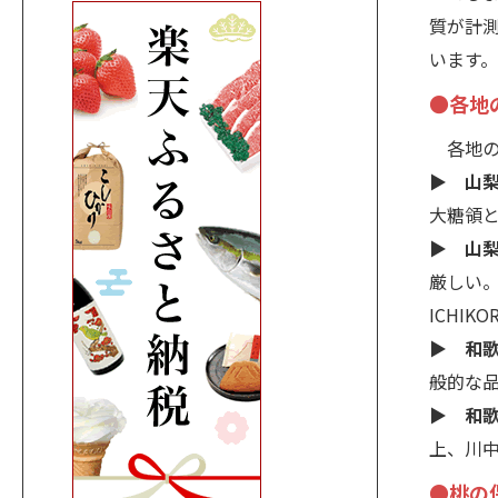
質が計
います
●各地
各地の
▶ 山梨
大糖領
▶ 山梨
厳しい。
ICHI
▶ 和
般的な
▶ 和
上、川中
●桃の