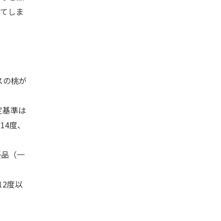
てしま
スの桃が
定基準は
14度、
優品（一
12度以