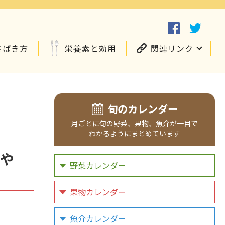
さばき方
栄養素と効用
関連リンク
旬のカレンダー
月ごとに
旬の野菜、
果物、
魚介が
一目で
わかるように
まとめています
や
野菜カレンダー
果物カレンダー
魚介カレンダー