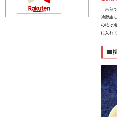
未熟で
冷蔵庫
の物は
に入れ
■