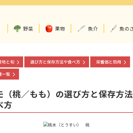
野菜
果物
魚介
魚の
産地と旬
選び方と保存方法や食べ方
栄養価と効用
種一覧
モ（桃／もも）の選び方と保存方法
べ方