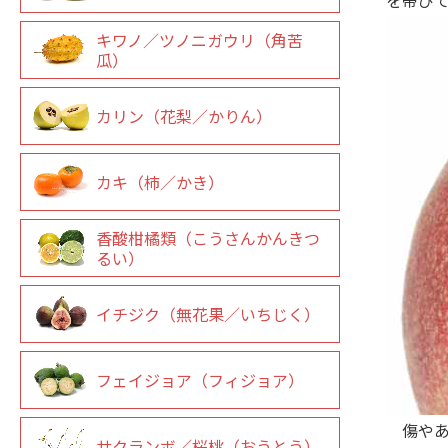
キワノ／ツノニガウリ（角苦
瓜）
カリン（花梨／かりん）
カキ（柿／かき）
香酸柑橘類（こうさんかんきつ
るい）
イチジク（無花果／いちじく）
フェイジョア（フィジョア）
傷やあ
サクランボ／桜桃（おうとう）