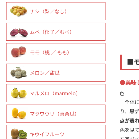
ナシ（梨／なし）
ムベ（郁子／むべ）
モモ（桃 ／ もも）
■
メロン／甜瓜
●美味
マルメロ（marmelo）
色
全体に
り、黒
マクワウリ（真桑瓜）
点が表
色を見
キウイフルーツ
を帯び