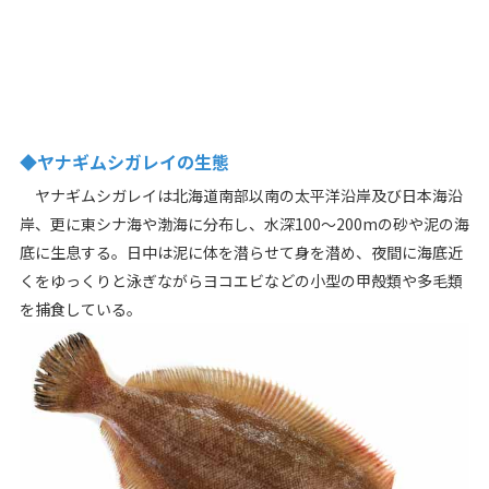
◆ヤナギムシガレイの生態
ヤナギムシガレイは北海道南部以南の太平洋沿岸及び日本海沿
岸、更に東シナ海や渤海に分布し、水深100～200mの砂や泥の海
底に生息する。日中は泥に体を潜らせて身を潜め、夜間に海底近
くをゆっくりと泳ぎながらヨコエビなどの小型の甲殻類や多毛類
を捕食している。