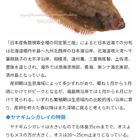
「日本産魚類検索全種の同定第三版」によると日本近海での分布
は北海道積丹半島〜九州北西岸の日本海沿岸、北海道噴火湾〜千
葉県銚子の太平洋沿岸、相模湾、遠州灘、三重県尾鷲、土佐湾、
豊後水道とされ、海外では渤海湾南部、黄海、東シナ海北東部、
済州島となっている。
産卵期は生息海域によって多少ずれがあり、概ね１月から３月
頃にかけてがピークとなるが、福島県沿岸では１月から６月にか
けて見られる。いずれも繁殖期は生息域内の比較的浅い沿岸に寄
り、産卵を終えた春以降はまた深場に戻ると考えられている。
◆ヤナギムシガレイの特徴
ヤナギムシガレイは大きいものでも体長35cmまでで、オスよ
りもメスの方が大きく、オスは20～25cm止まりとなっている。