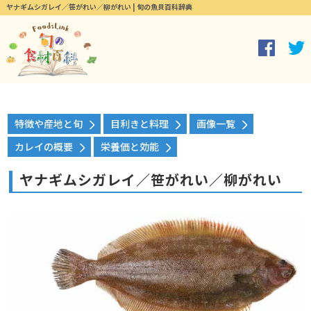
ヤナギムシガレイ／笹がれい／柳がれい | 旬の魚貝百科辞典
特徴や産地と旬
目利きと料理
画像一覧
カレイの概要
栄養価と効能
ヤナギムシガレイ／笹がれい／柳がれい