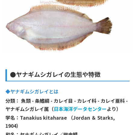
●ヤナギムシガレイの生態や特徴
◆ヤナギムシガレイとは
分類： 魚類 - 条鰭綱 - カレイ目 - カレイ科 - カレイ亜科 -
ヤナギムシガレイ属（
日本海洋データセンター
より）
学名：
Tanakius kitaharae （Jordan ＆ Starks,
1904）
和名：ヤナギムシガレイ／柳虫鰈