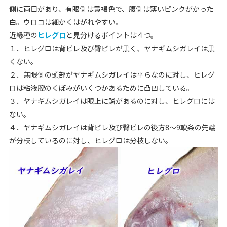
側に両目があり、有眼側は黄褐色で、腹側は薄いピンクがかった
白。ウロコは細かくはがれやすい。
近縁種の
ヒレグロ
と見分けるポイントは４つ。
１．ヒレグロは背ビレ及び臀ビレが黒く、ヤナギムシガレイは黒
くない。
２．無眼側の頭部がヤナギムシガレイは平らなのに対し、ヒレグ
ロは粘液腔のくぼみがいくつかあるために凸凹している。
３．ヤナギムシガレイは眼上に鱗があるのに対し、ヒレグロには
ない。
４．ヤナギムシガレイは背ビレ及び臀ビレの後方8～9軟条の先端
が分枝しているのに対し、ヒレグロは分枝しない。