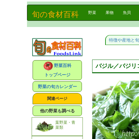
旬の食材百科
(current)
野菜
果物
魚貝
特徴や産地と
バジル／バジリ
野菜百科
トップページ
野菜の旬カレンダー
関連ページ
他の野菜も調べる
葉野菜・青
菜類