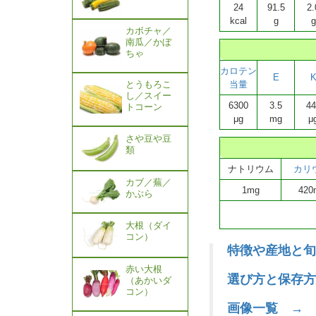
24
91.5
2.
kcal
g
g
カボチャ／
南瓜／かぼ
ちゃ
カロテン
E
とうもろこ
当量
し／スイー
6300
3.5
44
トコーン
μg
mg
μ
さや豆や豆
類
ナトリウム
カリ
カブ／蕪／
1mg
420
かぶら
大根（ダイ
コン）
特徴や産地と旬
赤い大根
選び方と保存方
（あかいダ
コン）
画像一覧 →