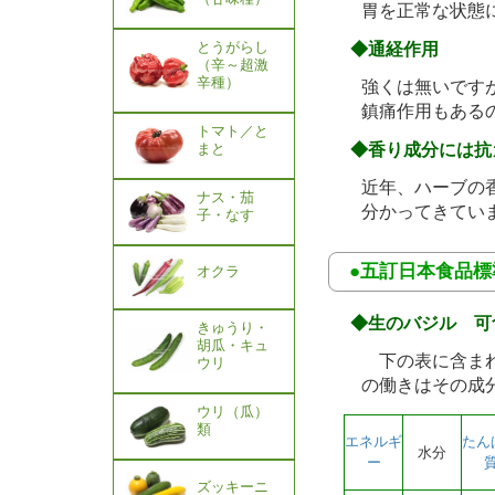
胃を正常な状態
とうがらし
◆通経作用
（辛～超激
辛種）
強くは無いです
鎮痛作用もある
トマト／と
◆香り成分には抗
まと
近年、ハーブの
ナス・茄
分かってきてい
子・なす
●五訂日本食品
オクラ
◆生のバジル 可
きゅうり・
胡瓜・キュ
下の表に含まれ
ウリ
の働きはその成
ウリ（瓜）
類
エネルギ
たん
水分
ー
ズッキーニ