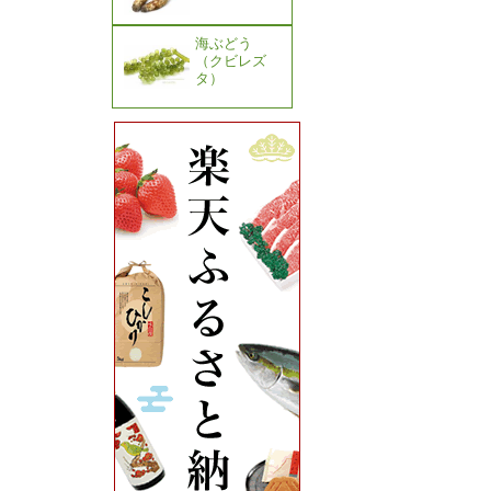
海ぶどう
（クビレズ
タ）