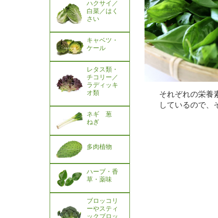
ハクサイ／
白菜／はく
さい
キャベツ・
ケール
レタス類・
チコリー／
ラディッキ
オ類
それぞれの栄養
しているので、
ネギ 葱
ねぎ
多肉植物
ハーブ・香
草・薬味
ブロッコリ
ーやスティ
ックブロッ