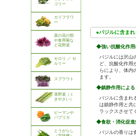
コリー
カリフラワ
ー
●バジルに含ま
菜の花の類
や食用菊な
ど花野菜
◆強い抗酸化作用
バジルには沢山
セロリ ／ セ
ど、抗酸化作用
ルリー
らにより、体内
ます。
スプラウト
◆鎮静作用による
茎野菜（く
バジルに含まれ
きやさい）
は鎮静作用と共
ラックスさせて
ピーマンや
パプリカ
◆食欲・消化促進
とうがらし
バジルの香りは
（甘味種）