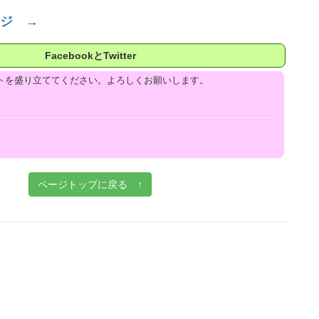
ジ →
FacebookとTwitter
トを盛り立ててください。よろしくお願いします。
ページトップに戻る ↑