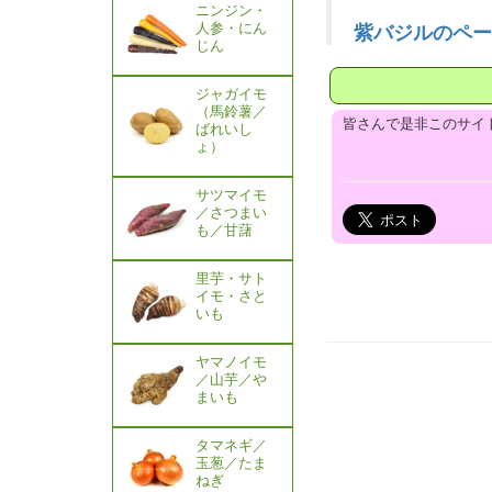
ニンジン・
人参・にん
紫バジルのペー
じん
ジャガイモ
（馬鈴薯／
皆さんで是非このサイ
ばれいし
ょ）
サツマイモ
／さつまい
も／甘藷
里芋・サト
イモ・さと
いも
ヤマノイモ
／山芋／や
まいも
タマネギ／
玉葱／たま
ねぎ