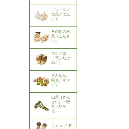
ニンニク／
大蒜／にん
にく
その他の根
菜（こんさ
い）
タケノコ
（筍／たけ
のこ）
ぎんなん／
銀杏／ギン
ナン
山菜（さん
さい）・野
草（やそ
う）
キノコ ／ 茸