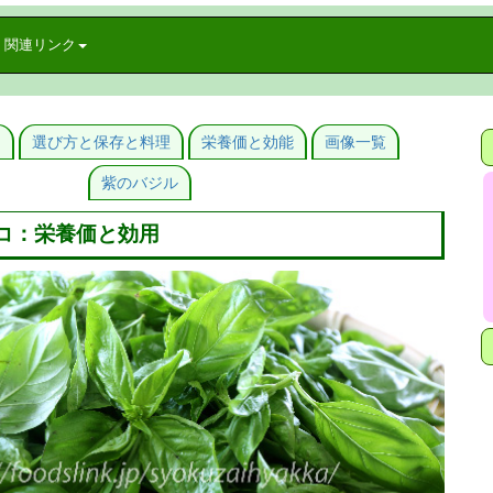
関連リンク
旬
選び方と保存と料理
栄養価と効能
画像一覧
紫のバジル
コ：栄養価と効用