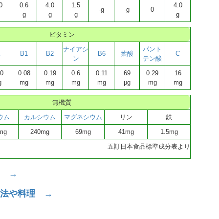
0
0.6
4.0
1.5
4.0
-g
-g
0
g
g
g
g
ビタミン
ナイアシ
パント
K
B1
B2
B6
葉酸
C
ン
テン酸
0
0.08
0.19
0.6
0.11
69
0.29
16
g
mg
mg
mg
mg
μg
mg
mg
無機質
ウム
カルシウム
マグネシウム
リン
鉄
mg
240mg
69mg
41mg
1.5mg
五訂日本食品標準成分表より
 →
法や料理 →