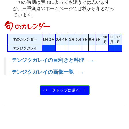
旬の時期は産地によっても違うとは思います
が、三重漁連のホームページでは秋から冬となっ
ています。
10
11
12
旬のカレンダー
1月
2月
3月
4月
5月
6月
7月
8月
9月
月
月
月
テンジクガレイ
テンジクガレイの目利きと料理 →
テンジクガレイの画像一覧 →
ページトップに戻る ↑