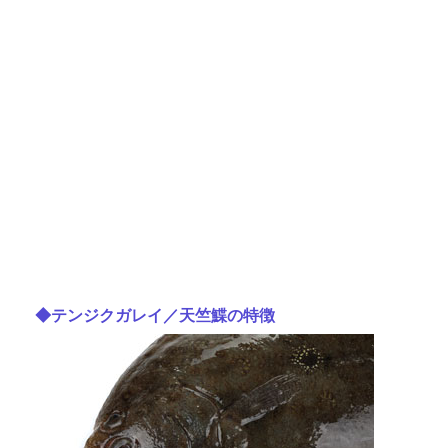
◆テンジクガレイ／天竺鰈の特徴