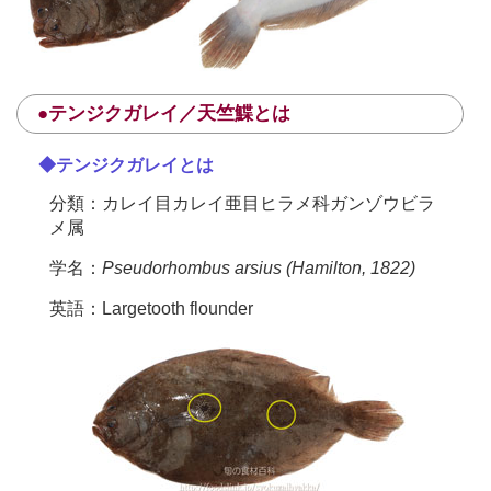
●テンジクガレイ／天竺鰈とは
◆テンジクガレイとは
分類：カレイ目カレイ亜目ヒラメ科ガンゾウビラ
メ属
学名：
Pseudorhombus arsius (Hamilton, 1822)
英語：Largetooth flounder