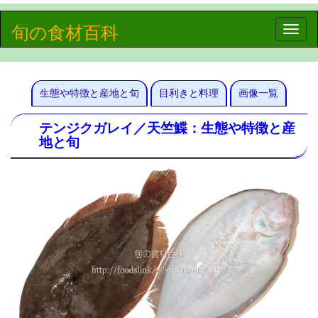
旬の食材百科
Toggle
naviga
生態や特徴と産地と旬
目利きと料理
画像一覧
テンジクガレイ／天竺鰈：生態や特徴と産
地と旬