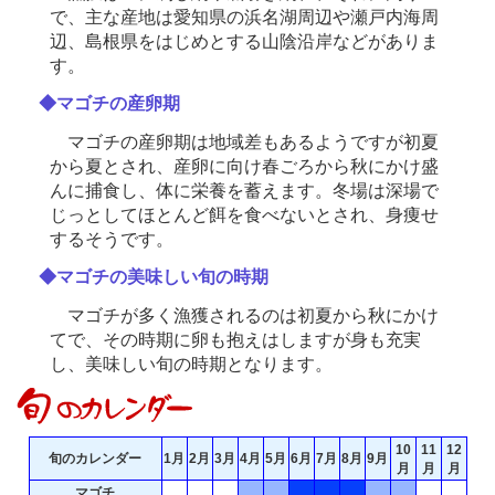
で、主な産地は愛知県の浜名湖周辺や瀬戸内海周
辺、島根県をはじめとする山陰沿岸などがありま
す。
◆マゴチの産卵期
マゴチの産卵期は地域差もあるようですが初夏
から夏とされ、産卵に向け春ごろから秋にかけ盛
んに捕食し、体に栄養を蓄えます。冬場は深場で
じっとしてほとんど餌を食べないとされ、身痩せ
するそうです。
◆マゴチの美味しい旬の時期
マゴチが多く漁獲されるのは初夏から秋にかけ
てで、その時期に卵も抱えはしますが身も充実
し、美味しい旬の時期となります。
10
11
12
旬のカレンダー
1月
2月
3月
4月
5月
6月
7月
8月
9月
月
月
月
マゴチ