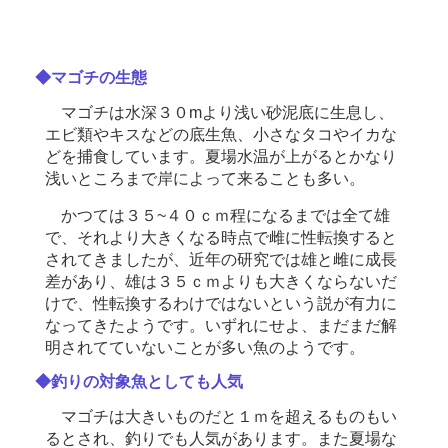
◆マゴチの生態
マゴチは水深３０mより浅い砂泥底に生息し、
エビ類やキスなどの底生魚、小さなタコやイカな
どを捕食しています。夏場水温が上がるとかなり
浅いところまで岸によって来ることも多い。
かつては３５~４０ｃｍ程になるまでは全て雄
で、それより大きくなる時点で雌に性転換すると
されてきましたが、近年の研究では雄と雌に成長
差があり、雄は３５ｃｍよりも大きくならないだ
けで、性転換するわけではないという説が有力に
なってきたようです。いずれにせよ、まだまだ解
明されてていないことが多い魚のようです。
◆釣りの対象魚としても人気
マゴチは大きいものだと１ｍを超えるものもい
るとされ、釣りでも人気があります。また夏場な