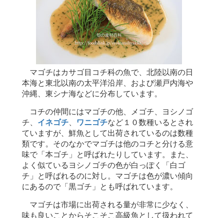
マゴチはカサゴ目コチ科の魚で、北陸以南の日
本海と東北以南の太平洋沿岸、および瀬戸内海や
沖縄、東シナ海などに分布しています。
コチの仲間にはマゴチの他、メゴチ、ヨシノゴ
チ、
イネゴチ
、
ワニゴチ
など１０数種いるとされ
ていますが、鮮魚として出荷されているのは数種
類です。そのなかでマゴチは他のコチと分ける意
味で「本ゴチ」と呼ばれたりしています。また、
よく似ているヨシノゴチの色が白っぽく「白ゴ
チ」と呼ばれるのに対し。マゴチは色が濃い傾向
にあるので「黒ゴチ」とも呼ばれています。
マゴチは市場に出荷される量が非常に少なく、
味も良いことからそこそこ高級魚として扱われて