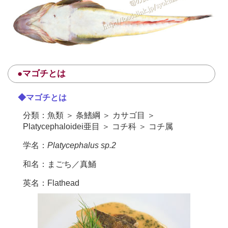
●マゴチとは
◆マゴチとは
分類：魚類 ＞ 条鰭綱 ＞ カサゴ目 ＞
Platycephaloidei亜目 ＞ コチ科 ＞ コチ属
学名：
Platycephalus sp.2
和名：まごち／真鯒
英名：Flathead