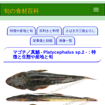
旬の食材百科
Toggle
naviga
特徴や産地と旬
目利きと料理
さばき方三枚おろし
栄養価と効能
画像一覧
マゴチ／真鯒 - Platycephalus sp.2 -：特
徴と生態や産地と旬