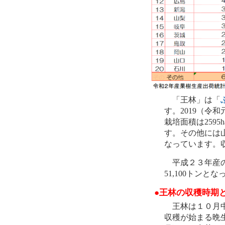
「王林」は「
す。2019（令
栽培面積は259
す。その他には
なっています。収
平成２３年産の栽
51,100トンと
●王林の収穫時期
王林は１０月中
収穫が始まる晩