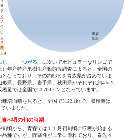
ふじ
」、「
つがる
」に次いでポピュラーなリンゴで
和元）年産特産果樹生産動態等調査によると、全国の
5haとなっており、その約83％を青森県が占めていま
山形県、長野県、岩手県、秋田県がそれぞれ約4％と
穫量では全国で50,700トンとなっています。
培面積を見ると、全国で3122.1haで、収穫量は
なっていました。
と食べ頃の旬の時期
旬頃から、青森では１１月初旬頃に収穫が始まる
生品種ですが、貯蔵性が非常に優れており、春先４