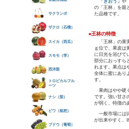
「きおう」
や
の「王林」を親
サクランボ
た品種です。
ザクロ（石榴）
●王林の特徴
「王林」の果実は
スイカ（西瓜）
ｇ位で、果皮は
に日光を浴びて
スモモ（李）
部分におっすら
れます。果点は
西洋梨
全体に蜜にあり
す。
トロピカルフル
ーツ
果肉はやや硬
です。強い甘さ
ナシ（梨）
が弱く、特徴の
ビワ（枇杷）
一般市場には比
が出来やすく、
ブドウ（葡萄）