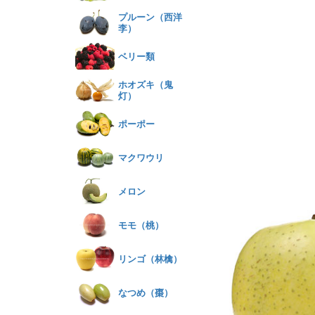
プルーン（西洋
李）
ベリー類
ホオズキ（鬼
灯）
ポーポー
マクワウリ
メロン
モモ（桃）
リンゴ（林檎）
なつめ（棗）