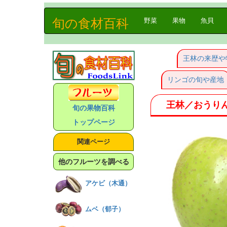
旬の食材百科
(current)
野菜
果物
魚貝
王林の来歴や
リンゴの旬や産地
王林／おうり
旬の果物百科
トップページ
関連ページ
他のフルーツを調べる
アケビ（木通）
ムベ（郁子）