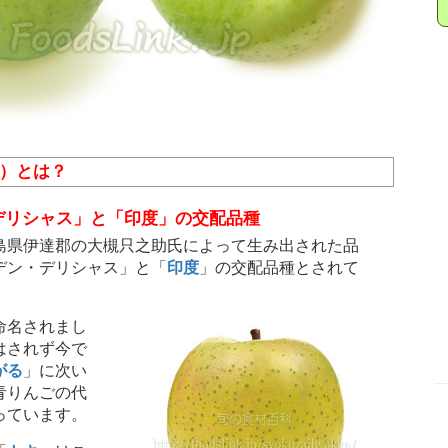
ん）とは？
デリシャス」と「印度」の交配品種
県伊達郡の大槻只之助氏によって生み出された品
デン・デリシャス」と「
印度
」の交配品種とされて
命名されまし
はされず今で
がる
」に次い
青りんごの代
っています。