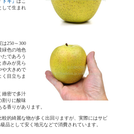
「
トキ」
はこ
として生まれ
250～300
黄緑色の地色
いたであろう
と赤みが見ら
やや大きめで
よく目立ちま
く緻密で多汁
の割りに酸味
ある香りがあります。
較的綺麗な物が多く出回りますが、実際にはサビ
B級品として安く地元などで消費されています。