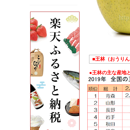
■王林（おうり
●王林の主な産地