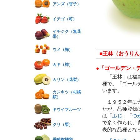
アンズ（杏子）
イチゴ（苺）
イチジク（無花
果）
ウメ（梅）
■王林（おうり
カキ（柿）
●「ゴールデン・
「王林」は福島
カリン（花梨）
種で、「ゴール
います。
カンキツ（柑橘
類）
１９５２年に
たが、品種登録
キウイフルーツ
は「
ふじ
」「
つ
で多く作られ、
クリ（栗）
表的な品種とな
香酸柑橘類