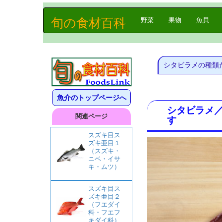
旬の食材百科
(current)
野菜
果物
魚貝
シタビラメの種類
魚介のトップページへ
シタビラメ
関連ページ
す
スズキ目ス
ズキ亜目１
（スズキ・
ニベ・イサ
キ・ムツ）
スズキ目ス
ズキ亜目２
（フエダイ
科・フエフ
キダイ科）