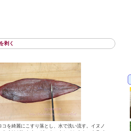
を剥く
ロコを綺麗にこすり落とし、水で洗い流す。イヌノ