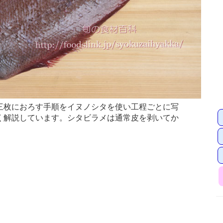
枚におろす手順をイヌノシタを使い工程ごとに写
く解説しています。シタビラメは通常皮を剥いてか