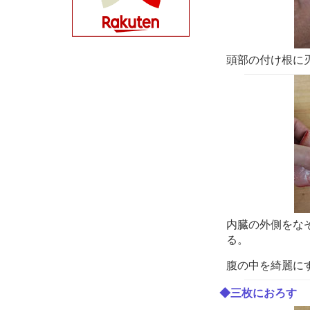
頭部の付け根に
内臓の外側をな
る。
腹の中を綺麗に
◆三枚におろす