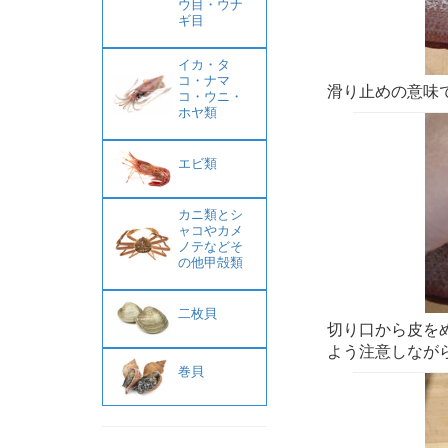
ウ目・ウナ
ギ目
イカ・タ
コ・ナマ
滑り止めの意味
コ・ウニ・
ホヤ類
エビ類
カニ類とシ
ャコやカメ
ノテなどそ
の他甲殻類
二枚貝
切り口から皮を
よう注意しなが
巻貝