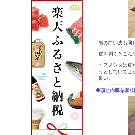
裏の白い皮も同
皮を剥くとこん
イヌノシタは皮
りとしていては
良い。
◆頭と内臓を取り