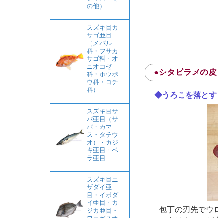
の他）
スズキ目カ
サゴ亜目
（メバル
科・フサカ
サゴ科・オ
ニオコゼ
●シタビラメの皮
科・ホウボ
ウ科・コチ
科）
◆うろこを落とす
スズキ目サ
バ亜目（サ
バ・カマ
ス・タチウ
オ）・カジ
キ亜目・ベ
ラ亜目
スズキ目ニ
ザダイ亜
目・イボダ
イ亜目・カ
包丁の刃先でウ
ジカ亜目・