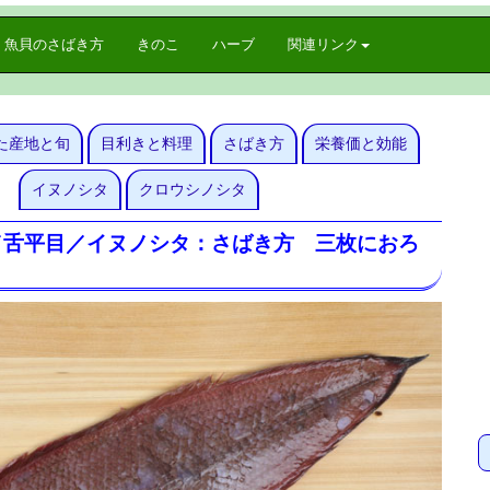
魚貝のさばき方
きのこ
ハーブ
関連リンク
た産地と旬
目利きと料理
さばき方
栄養価と効能
イヌノシタ
クロウシノシタ
／舌平目／イヌノシタ：さばき方 三枚におろ