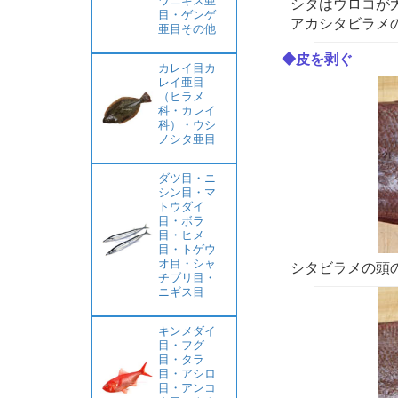
ワニギス亜
シタはウロコが
目・ゲンゲ
アカシタビラメ
亜目その他
◆皮を剥ぐ
カレイ目カ
レイ亜目
（ヒラメ
科・カレイ
科）・ウシ
ノシタ亜目
ダツ目・ニ
シン目・マ
トウダイ
目・ボラ
目・ヒメ
目・トゲウ
オ目・シャ
シタビラメの頭
チブリ目・
ニギス目
キンメダイ
目・フグ
目・タラ
目・アシロ
目・アンコ