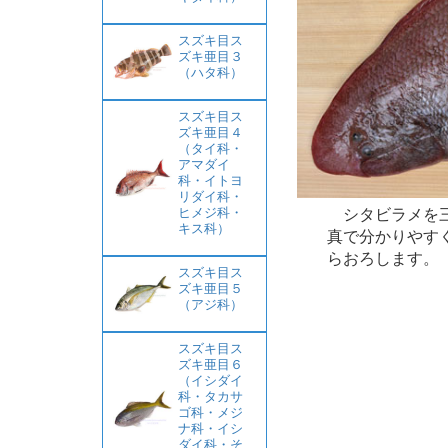
スズキ目ス
ズキ亜目３
（ハタ科）
スズキ目ス
ズキ亜目４
（タイ科・
アマダイ
科・イトヨ
リダイ科・
シタビラメを三
ヒメジ科・
キス科）
真で分かりやす
らおろします。
スズキ目ス
ズキ亜目５
（アジ科）
スズキ目ス
ズキ亜目６
（イシダイ
科・タカサ
ゴ科・メジ
ナ科・イシ
ダイ科・そ