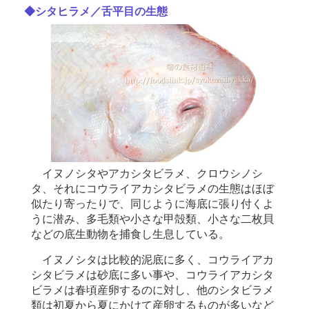
◆シタヒラメ／舌平目の生態
イヌノシタやアカシタビラメ、クロウシノシ
タ、それにコウライアカシタビラメの生態はほぼ
似たり寄ったりで、同じように海底に張り付くよ
うに潜み、多毛類や小さな甲殻類、小さな二枚貝
などの底生動物を捕食し生息している。
イヌノシタは比較的泥底に多く、コウライアカ
シタビラメは砂底に多い事や、コウライアカシタ
ビラメは春頃産卵するのに対し、他のシタビラメ
類は初夏から夏にかけて産卵するものが多いなど