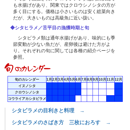
も水揚げがあり、関東ではクロウシノシタの方が
多く目にする。価格は小さいものは安く総菜向き
だが、大きいものは高級魚に近い扱い。
◆シタヒラメ／舌平目の漁獲時期と旬
シタビラメ類は通年水揚げがあり、味的にも季
節変動が少ない魚だが、産卵後は避けた方がよ
り。それぞれの旬に関しては各種の紹介ページを
参照。
旬のカレンダー
1月
2月
3月
4月
5月
6月
7月
8月
9月
10月
11月
12月
イヌノシタ
クロウシノシタ
コウライアカシタビラメ
シタビラメの目利きと料理 →
シタビラメのさばき方 三枚におろす →