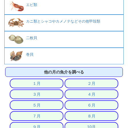
エビ類
カニ類とシャコやカメノテなどその他甲殻類
二枚貝
巻貝
他の月の魚介を調べる
１月
２月
３月
４月
５月
６月
７月
８月
９月
10月