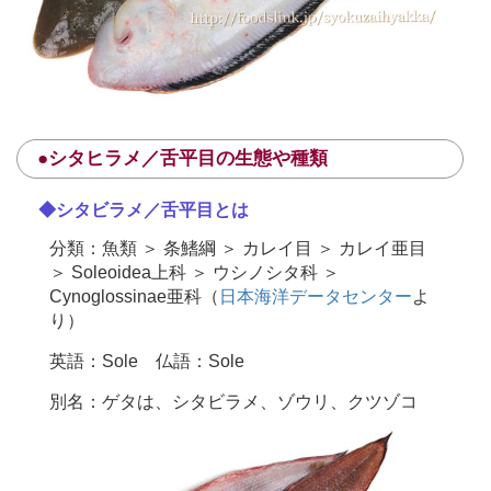
●シタヒラメ／舌平目の生態や種類
◆シタビラメ／舌平目とは
分類：魚類 ＞ 条鰭綱 ＞ カレイ目 ＞ カレイ亜目
＞ Soleoidea上科 ＞ ウシノシタ科 ＞
Cynoglossinae亜科（
日本海洋データセンター
よ
り）
英語：Sole 仏語：Sole
別名：ゲタは、シタビラメ、ゾウリ、クツゾコ