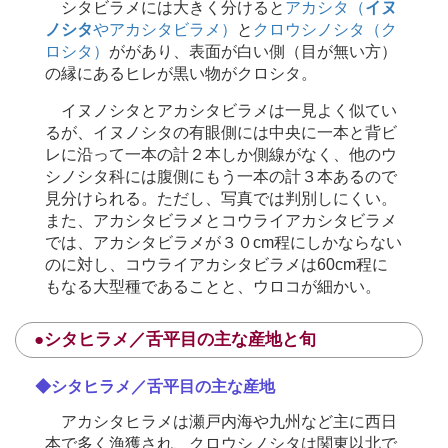
シタビラメには大きく分けると
アカシタ（
イヌ
ノシタ
やアカシタビラメ）
と
クロウシノシタ（ク
ロシタ）
ががあり、表面が白い側（目が無い方）
の縁にあるヒレが黒い物がクロシタ。
イヌノシタとアカシタビラメは一見よく似てい
るが、イヌノシタの有眼側には中央に一本と背ビ
レに沿って一本の計２本しか側線がなく、他のウ
シノシタ科には腹側にもう一本の計３本あるので
見分けられる。ただし、写真では判別しにくい。
また、アカシタビラメとコウライアカシタビラメ
では、アカシタビラメが３０cm程にしかならない
のに対し、コウライアカシタビラメは60cm程に
もなる大型種であることと、ウロコが細かい。
●シタヒラメ／舌平目の主な産地と旬
◆シタヒラメ／舌平目の主な産地
アカシタヒラメは瀬戸内海や九州など主に西日
本で多く漁獲され、クロウシノシタは関東以北で