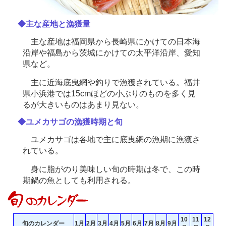
◆主な産地と漁獲量
主な産地は福岡県から長崎県にかけての日本海
沿岸や福島から茨城にかけての太平洋沿岸、愛知
県など。
主に近海底曳網や釣りで漁獲されている。福井
県小浜港では15cmほどの小ぶりのものを多く見
るが大きいものはあまり見ない。
◆ユメカサゴの漁獲時期と旬
ユメカサゴは各地で主に底曳網の漁期に漁獲さ
れている。
身に脂がのり美味しい旬の時期は冬で、この時
期鍋の魚としても利用される。
10
11
12
旬のカレンダー
1月
2月
3月
4月
5月
6月
7月
8月
9月