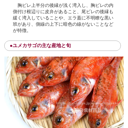
胸ビレ上半分の後縁が浅く湾入し、胸ビレの内
側付け根辺りに皮弁があること、尾ビレの後縁も
緩く湾入していることや、エラ蓋に不明瞭な黒い
班があり、側線の上下に暗色の線がないことなど
が特徴。
●ユメカサゴの主な産地と旬