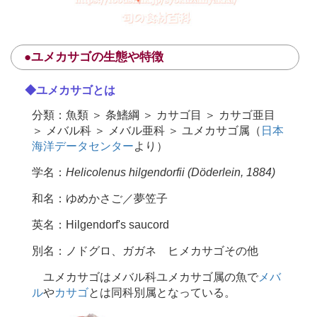
●ユメカサゴの生態や特徴
◆ユメカサゴとは
分類：魚類 ＞ 条鰭綱 ＞ カサゴ目 ＞ カサゴ亜目
＞ メバル科 ＞ メバル亜科 ＞ ユメカサゴ属（
日本
海洋データセンター
より）
学名：
Helicolenus hilgendorfii (Döderlein, 1884)
和名：ゆめかさご／夢笠子
英名：Hilgendorf's saucord
別名：ノドグロ、ガガネ ヒメカサゴその他
ユメカサゴはメバル科ユメカサゴ属の魚で
メバ
ル
や
カサゴ
とは同科別属となっている。