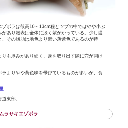
ゾボラは殻高10～13cm程とツブの中ではやや小ぶ
みがあり殻表は全体に淡く紫がかっている。少し盛
と、その螺肋は地色より濃い薄紫色であるのが特
りも厚みがあり硬く、身を取り出す際に穴が開け
ラよりやや黄色味を帯びているものが多いが、食
量
海道東部。
スムラサキエゾボラ