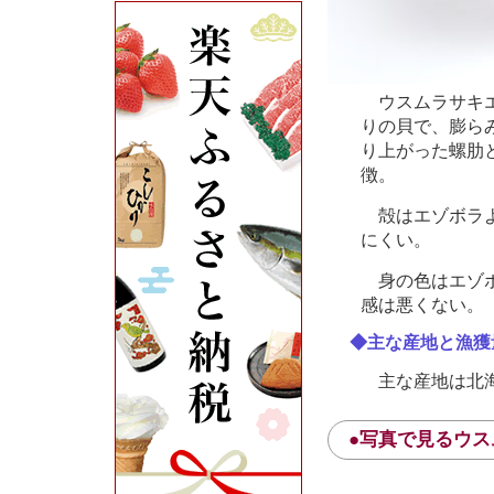
ウスムラサキエ
りの貝で、膨ら
り上がった螺肋
徴。
殻はエゾボラよ
にくい。
身の色はエゾボ
感は悪くない。
◆主な産地と漁獲
主な産地は北
●写真で見るウ