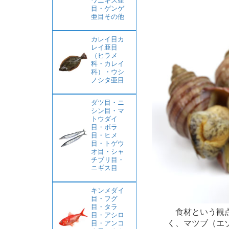
ワニギス亜
目・ゲンゲ
亜目その他
カレイ目カ
レイ亜目
（ヒラメ
科・カレイ
科）・ウシ
ノシタ亜目
ダツ目・ニ
シン目・マ
トウダイ
目・ボラ
目・ヒメ
目・トゲウ
オ目・シャ
チブリ目・
ニギス目
キンメダイ
目・フグ
目・タラ
食材という観点
目・アシロ
く、マツブ（エ
目・アンコ