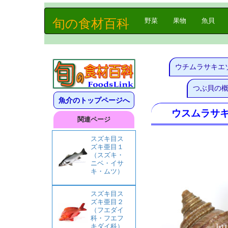
旬の食材百科
(current)
野菜
果物
魚貝
ウチムラサキエ
つぶ貝の
魚介のトップページへ
ウスムラサ
関連ページ
スズキ目ス
ズキ亜目１
（スズキ・
ニベ・イサ
キ・ムツ）
スズキ目ス
ズキ亜目２
（フエダイ
科・フエフ
キダイ科）