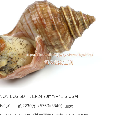
 EOS 5DⅢ , EF24-70mm F4L IS USM
ズ： 約2230万（5760×3840）画素