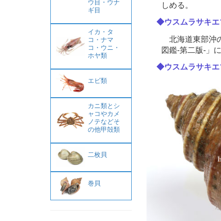
ウ目・ウナ
しめる。
ギ目
◆ウスムラサキエ
イカ・タ
北海道東部沖の
コ・ナマ
コ・ウニ・
図鑑‐第二版‐
ホヤ類
◆ウスムラサキエ
エビ類
カニ類とシ
ャコやカメ
ノテなどそ
の他甲殻類
二枚貝
巻貝