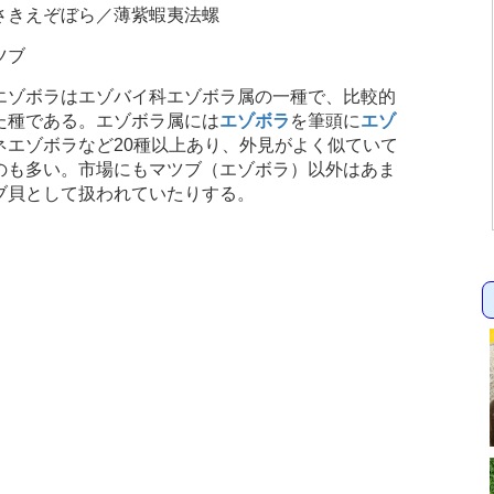
さきえぞぼら／薄紫蝦夷法螺
ツブ
ゾボラはエゾバイ科エゾボラ属の一種で、比較的
た種である。エゾボラ属には
エゾボラ
を筆頭に
エゾ
ネエゾボラなど20種以上あり、外見がよく似ていて
のも多い。市場にもマツブ（エゾボラ）以外はあま
ブ貝として扱われていたりする。