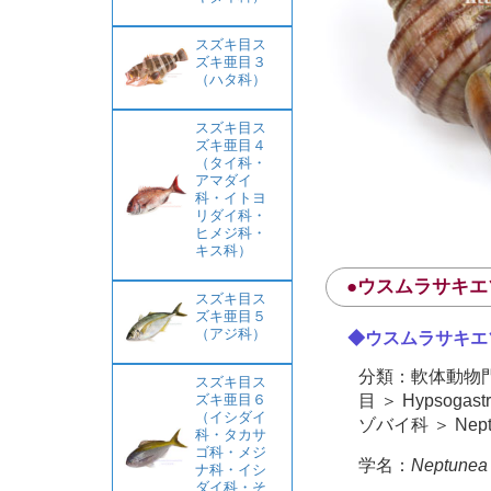
スズキ目ス
ズキ亜目３
（ハタ科）
スズキ目ス
ズキ亜目４
（タイ科・
アマダイ
科・イトヨ
リダイ科・
ヒメジ科・
キス科）
●ウスムラサキ
スズキ目ス
ズキ亜目５
（アジ科）
◆ウスムラサキエ
分類：軟体動物門 
スズキ目ス
目 ＞ Hypsogas
ズキ亜目６
（イシダイ
ゾバイ科 ＞ Ne
科・タカサ
ゴ科・メジ
学名：
Neptunea 
ナ科・イシ
ダイ科・そ