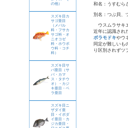
和名：うすむら
の他）
別名：つぶ貝、
スズキ目カ
サゴ亜目
ウスムラサキエ
（メバル
科・フサカ
近年に認識され
サゴ科・オ
ボラモドキ
やウ
ニオコゼ
同定が難しいも
科・ホウボ
ウ科・コチ
り区別されずツ
科）
スズキ目サ
バ亜目（サ
バ・カマ
ス・タチウ
オ）・カジ
キ亜目・ベ
ラ亜目
スズキ目ニ
ザダイ亜
目・イボダ
イ亜目・カ
ジカ亜目・