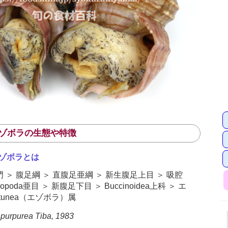
エゾボラの生態や特徴
ゾボラとは
＞ 腹足綱 ＞ 直腹足亜綱 ＞ 新生腹足上目 ＞ 吸腔
tropoda亜目 ＞ 新腹足下目 ＞ Buccinoidea上科 ＞ エ
ptunea（エゾボラ）属
purpurea Tiba, 1983