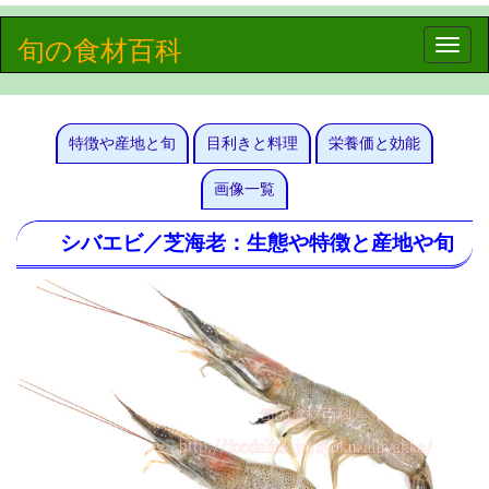
旬の食材百科
Toggle
naviga
特徴や産地と旬
目利きと料理
栄養価と効能
画像一覧
シバエビ／芝海老：生態や特徴と産地や旬