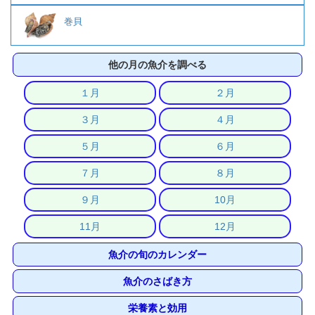
巻貝
他の月の魚介を調べる
１月
２月
３月
４月
５月
６月
７月
８月
９月
10月
11月
12月
魚介の旬のカレンダー
魚介のさばき方
栄養素と効用