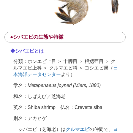
●シバエビの生態や特徴
◆シバエビとは
分類：ホンエビ上目 ＞ 十脚目 ＞ 根鰓亜目 ＞ ク
ルマエビ上科 ＞ クルマエビ科 ＞ ヨシエビ属（
日
本海洋データセンター
より）
学名：
Metapenaeus joyneri (Miers, 1880)
和名：しばえび／芝海老
英名：Shiba shrimp 仏名：Crevette siba
別名：アカヒゲ
シバエビ（芝海老）は
クルマエビ
の仲間で、
ヨ