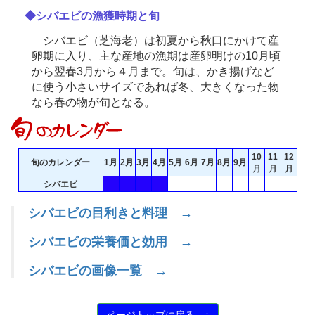
◆シバエビの漁獲時期と旬
シバエビ（芝海老）は初夏から秋口にかけて産
卵期に入り、主な産地の漁期は産卵明けの10月頃
から翌春3月から４月まで。旬は、かき揚げなど
に使う小さいサイズであれば冬、大きくなった物
なら春の物が旬となる。
10
11
12
旬のカレンダー
1月
2月
3月
4月
5月
6月
7月
8月
9月
月
月
月
シバエビ
シバエビの目利きと料理 →
シバエビの栄養価と効用 →
シバエビの画像一覧 →