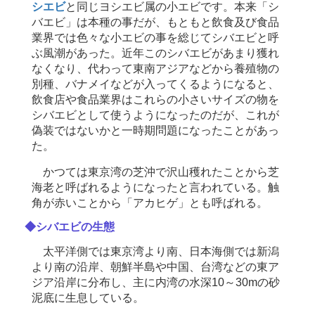
シエビ
と同じヨシエビ属の小エビです。本来「シ
バエビ」は本種の事だが、もともと飲食及び食品
業界では色々な小エビの事を総じてシバエビと呼
ぶ風潮があった。近年このシバエビがあまり獲れ
なくなり、代わって東南アジアなどから養殖物の
別種、バナメイなどが入ってくるようになると、
飲食店や食品業界はこれらの小さいサイズの物を
シバエビとして使うようになったのだが、これが
偽装ではないかと一時期問題になったことがあっ
た。
かつては東京湾の芝沖で沢山穫れたことから芝
海老と呼ばれるようになったと言われている。触
角が赤いことから「アカヒゲ」とも呼ばれる。
◆シバエビの生態
太平洋側では東京湾より南、日本海側では新潟
より南の沿岸、朝鮮半島や中国、台湾などの東ア
ジア沿岸に分布し、主に内湾の水深10～30mの砂
泥底に生息している。