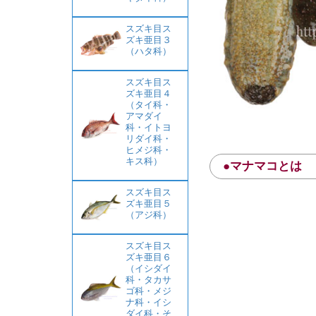
スズキ目ス
ズキ亜目３
（ハタ科）
スズキ目ス
ズキ亜目４
（タイ科・
アマダイ
科・イトヨ
リダイ科・
ヒメジ科・
キス科）
●マナマコとは
スズキ目ス
ズキ亜目５
（アジ科）
スズキ目ス
ズキ亜目６
（イシダイ
科・タカサ
ゴ科・メジ
ナ科・イシ
ダイ科・そ