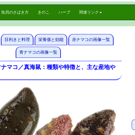
魚貝のさばき方
きのこ
ハーブ
関連リンク
目利きと料理
栄養価と効能
赤ナマコの画像一覧
青ナマコの画像一覧
マナマコ／真海鼠：種類や特徴と、主な産地や