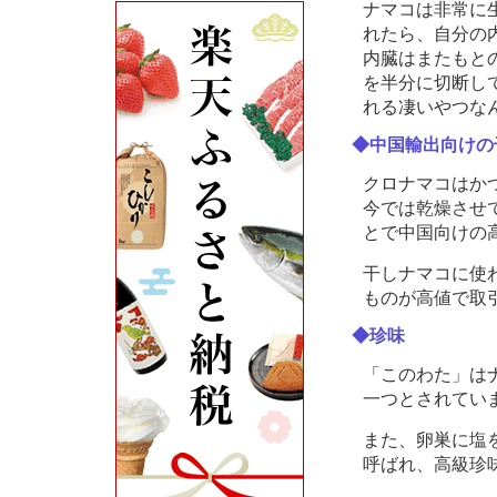
ナマコは非常に
れたら、自分の
内臓はまたもと
を半分に切断し
れる凄いやつな
◆中国輸出向けの
クロナマコはか
今では乾燥させ
とで中国向けの
干しナマコに使
ものが高値で取
◆珍味
「このわた」は
一つとされてい
また、卵巣に塩
呼ばれ、高級珍