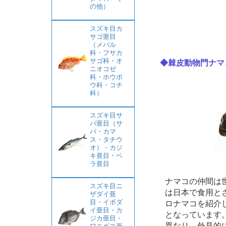
の他）
スズキ目カ
サゴ亜目
（メバル
科・フサカ
サゴ科・オ
◆棘皮動物門ナマコ
ニオコゼ
科・ホウボ
ウ科・コチ
科）
スズキ目サ
バ亜目（サ
バ・カマ
ス・タチウ
オ）・カジ
キ亜目・ベ
ラ亜目
ナマコの仲間は世
スズキ目ニ
は日本で食用と
ザダイ亜
目・イボダ
ロナマコを紹介
イ亜目・カ
となっています
ジカ亜目・
異なり、外見的