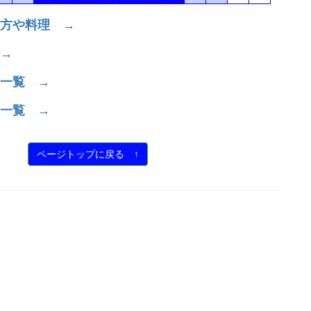
方や料理 →
→
一覧 →
一覧 →
ページトップに戻る ↑