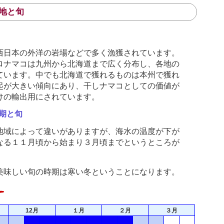
地と旬
西日本の外洋の岩場などで多く漁獲されています。
ロナマコは九州から北海道まで広く分布し、各地の
ています。中でも北海道で獲れるものは本州で獲れ
起が大きい傾向にあり、干しナマコとしての価値が
けの輸出用にされています。
期と旬
地域によって違いがありますが、海水の温度が下が
なる１１月頃から始まり３月頃までというところが
美味しい旬の時期は寒い冬ということになります。
12月
１月
２月
３月