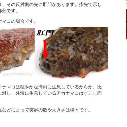
り、その反対側の先に肛門があります。指先で示し
部分です。
ナマコの場合です。
ロナマコは穏やかな湾内に生息しているからか、比
に対し、外海に生息しているアカナマコはすこし固
境などによって突起の数や大きさは様々です。