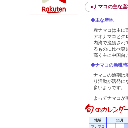
●ナマコの主な産
◆主な産地
赤ナマコは主に
アオナマコとク
内湾で漁獲され
るものに比べ突
高く主に中国向
◆ナマコの漁獲時
ナマコの漁期は
り活動が活発に
多いようです。
よってナマコが
地域
11月
マナマコ