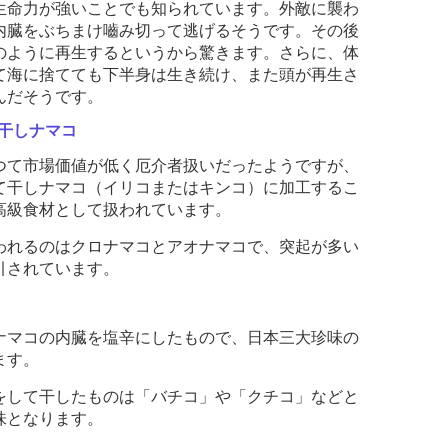
生命力が強いことでも知られています。外敵に襲わ
内臓をぶちまけ嚙み切って逃げるそうです。その後
のように再生するというから驚きます。さらに、体
て海に捨てても下半身は生き続け、また頭が再生さ
んだそうです。
干しナマコ
つて市場価値が低く厄介者扱いだったようですが、
て干しナマコ（イリコまたはキンコ）に加工するこ
高級食材として扱われています。
われるのはクロナマコとアオナマコで、突起が多い
引されています。
ナマコの内臓を塩辛にしたもので、日本三大珍味の
ます。
をして干したものは「バチコ」や「クチコ」などと
味となります。