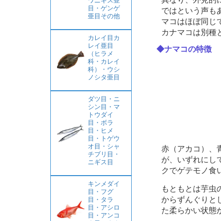
ワニギス亜
目・ゲンゲ
ではという声も
亜目その他
マコはほぼ同じ
カナマコは別種
カレイ目カ
レイ亜目
◆ナマコの特徴
（ヒラメ
科・カレイ
科）・ウシ
ノシタ亜目
ダツ目・ニ
シン目・マ
トウダイ
目・ボラ
目・ヒメ
目・トゲウ
オ目・シャ
赤（アカコ）、
チブリ目・
が、いずれにし
ニギス目
クでゲテモノ食
キンメダイ
もともとは芋虫
目・フグ
からずんぐりと
目・タラ
目・アシロ
た柔らかい状態
目・アンコ