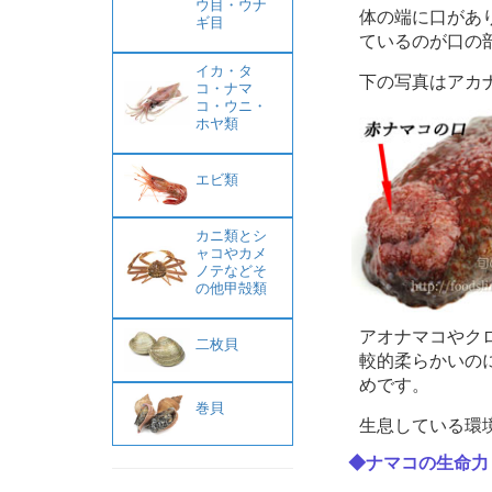
ウ目・ウナ
体の端に口があ
ギ目
ているのが口の
イカ・タ
下の写真はアカ
コ・ナマ
コ・ウニ・
ホヤ類
エビ類
カニ類とシ
ャコやカメ
ノテなどそ
の他甲殻類
アオナマコやク
二枚貝
較的柔らかいの
めです。
巻貝
生息している環
◆ナマコの生命力