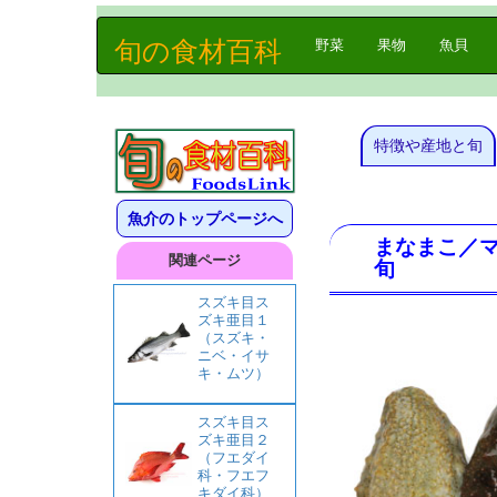
旬の食材百科
(current)
野菜
果物
魚貝
特徴や産地と旬
魚介のトップページへ
まなまこ／
関連ページ
旬
スズキ目ス
ズキ亜目１
（スズキ・
ニベ・イサ
キ・ムツ）
スズキ目ス
ズキ亜目２
（フエダイ
科・フエフ
キダイ科）