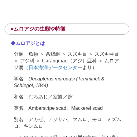
●ムロアジの生態や特徴
◆ムロアジとは
分類：魚類 ＞ 条鰭綱 ＞ スズキ目 ＞ スズキ亜目
＞ アジ科 ＞ Caranginae（アジ）亜科 ＞ ムロア
ジ属（
日本海洋データセンター
より）
学名：
Decapterus muroadsi (Temminck &
Schlegel, 1844)
和名：むろあじ／室鯵／鰘
英名：Amberstripe scad、Mackerel scad
別名：アカゼ、アジサバ、マムロ、モロ、ミズム
ロ、キンムロ