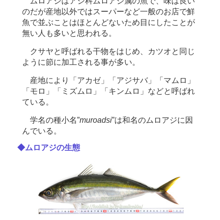
ムロアジはアジ科ムロアジ属の魚で、味は良い
のだが産地以外ではスーパーなど一般のお店で鮮
魚で並ぶことはほとんどないため目にしたことが
無い人も多いと思われる。
クサヤと呼ばれる干物をはじめ、カツオと同じ
ように節に加工される事が多い。
産地により「アカゼ」「アジサバ」「マムロ」
「モロ」「ミズムロ」「キンムロ」などと呼ばれ
ている。
学名の種小名”
muroadsi
”は和名のムロアジに因
んでいる。
◆ムロアジの生態