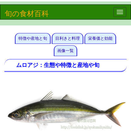
旬の食材百科
Toggle
naviga
特徴や産地と旬
目利きと料理
栄養価と効能
画像一覧
ムロアジ：生態や特徴と産地や旬