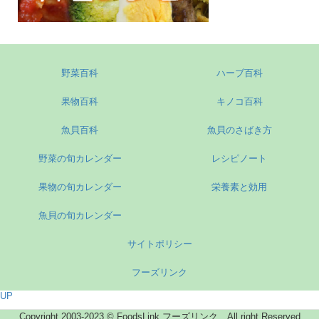
野菜百科
ハーブ百科
果物百科
キノコ百科
魚貝百科
魚貝のさばき方
野菜の旬カレンダー
レシピノート
果物の旬カレンダー
栄養素と効用
魚貝の旬カレンダー
サイトポリシー
フーズリンク
UP
Copyright 2003-2023 © FoodsLink フーズリンク All right Reserved