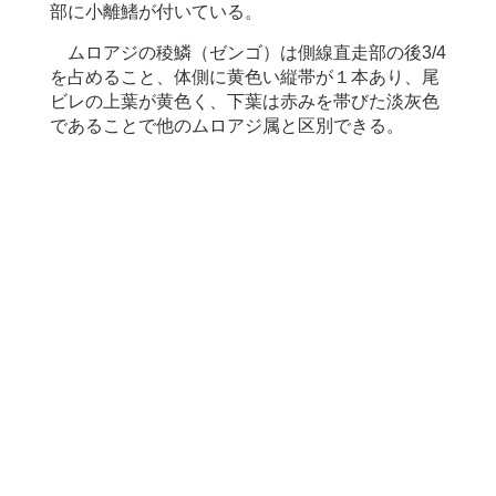
部に小離鰭が付いている。
ムロアジの稜鱗（ゼンゴ）は側線直走部の後3/4
を占めること、体側に黄色い縦帯が１本あり、尾
ビレの上葉が黄色く、下葉は赤みを帯びた淡灰色
であることで他のムロアジ属と区別できる。