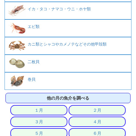
イカ・タコ・ナマコ・ウニ・ホヤ類
エビ類
カニ類とシャコやカメノテなどその他甲殻類
二枚貝
巻貝
他の月の魚介を調べる
１月
２月
３月
４月
５月
６月