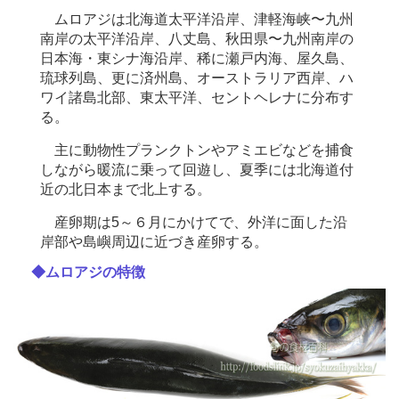
ムロアジは北海道太平洋沿岸、津軽海峡〜九州
南岸の太平洋沿岸、八丈島、秋田県〜九州南岸の
日本海・東シナ海沿岸、稀に瀬戸内海、屋久島、
琉球列島、更に済州島、オーストラリア西岸、ハ
ワイ諸島北部、東太平洋、セントヘレナに分布す
る。
主に動物性プランクトンやアミエビなどを捕食
しながら暖流に乗って回遊し、夏季には北海道付
近の北日本まで北上する。
産卵期は5～６月にかけてで、外洋に面した沿
岸部や島嶼周辺に近づき産卵する。
◆ムロアジの特徴