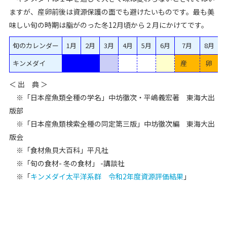
ますが、産卵前後は資源保護の面でも避けたいものです。最も美
味しい旬の時期は脂がのった冬12月頃から２月にかけてです。
旬のカレンダー
1月
2月
3月
4月
5月
6月
7月
8月
キンメダイ
産
卵
＜ 出 典 ＞
※「日本産魚類全種の学名」中坊徹次・平嶋義宏著 東海大出
版部
※「日本産魚類検索全種の同定第三版」中坊徹次編 東海大出
版会
※「食材魚貝大百科」平凡社
※「旬の食材- 冬の食材」 -講談社
※「
キンメダイ太平洋系群 令和2年度資源評価結果
」