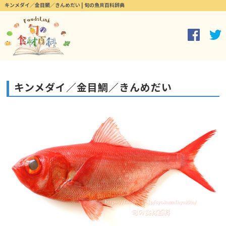
キンメダイ／金目鯛／きんめだい | 旬の魚貝百科辞典
キンメダイ／金目鯛／きんめだい