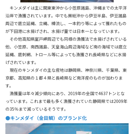
キンメダイは主に関東東沖から小笠原諸島、沖縄までの太平洋
沿岸で漁獲されています。中でも房総沖から伊豆半島、伊豆諸島
周辺で底立延縄、立縄、樽流し、一本釣り等によって獲れたもの
が下田港に水揚げされ、水揚げ量では日本一となっています。
その他高知県室戸岬周辺でも同様の漁獲法で水揚げされている
他、小笠原、南西諸島、天皇海山周辺海域など南の海域では底立
延縄、底刺網、トロール等によっても漁獲され長崎県などに水揚
げされています。
現在のキンメダイの主な産地は静岡県、神奈川県、千葉県、東
京都、高知県の１都４県と長崎県など南洋産のものが加わりま
す。
漁獲量は年々減少傾向にあり、2019年の全国で4637トンとな
っています。これまで最も多く漁獲されていた静岡県では2009年
の35％まで減っているそうです。
●キンメダイ（金目鯛）のブランド化