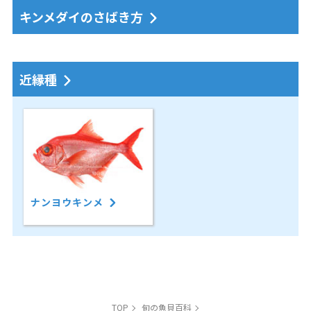
キンメダイのさばき方
近縁種
ナンヨウキンメ
TOP
旬の魚貝百科