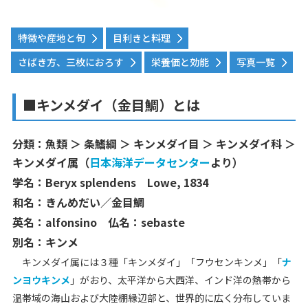
特徴や産地と旬
目利きと料理
さばき方、三枚におろす
栄養価と効能
写真一覧
■キンメダイ（金目鯛）とは
分類：魚類 ＞ 条鰭綱 ＞ キンメダイ目 ＞ キンメダイ科 ＞
キンメダイ属（
日本海洋データセンター
より）
学名：
Beryx splendens Lowe, 1834
和名：きんめだい／金目鯛
英名：alfonsino 仏名：sebaste
別名：キンメ
キンメダイ属には３種「キンメダイ」「フウセンキンメ」「
ナ
ンヨウキンメ
」がおり、太平洋から大西洋、インド洋の熱帯から
温帯域の海山および大陸棚縁辺部と、世界的に広く分布していま