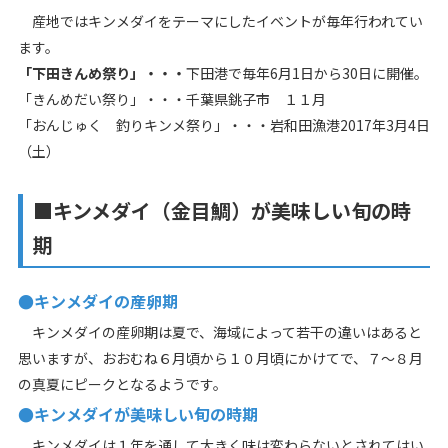
産地ではキンメダイをテーマにしたイベントが毎年行われてい
ます。
「下田きんめ祭り」・・・
下田港で毎年6月1日から30日に開催。
「きんめだい祭り」・・・千葉県銚子市 １１月
「おんじゅく 釣りキンメ祭り」・・・岩和田漁港2017年3月4日
（土）
■キンメダイ（金目鯛）が美味しい旬の時
期
●キンメダイの産卵期
キンメダイの産卵期は夏で、海域によって若干の違いはあると
思いますが、おおむね６月頃から１０月頃にかけてで、７～８月
の真夏にピークとなるようです。
●キンメダイが美味しい旬の時期
キンメダイは１年を通して大きく味は変わらないとされてはい