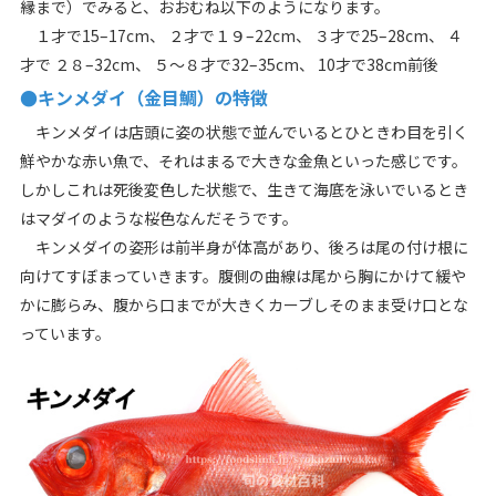
縁まで）でみると、おおむね以下のようになります。
１才で15–17cm、 ２才で１９–22cm、 ３才で25–28cm、 ４
才で ２８–32cm、 ５～８才で32–35cm、 10才で38cm前後
●キンメダイ（金目鯛）の特徴
キンメダイは店頭に姿の状態で並んでいるとひときわ目を引く
鮮やかな赤い魚で、それはまるで大きな金魚といった感じです。
しかしこれは死後変色した状態で、生きて海底を泳いでいるとき
はマダイのような桜色なんだそうです。
キンメダイの姿形は前半身が体高があり、後ろは尾の付け根に
向けてすぼまっていきます。腹側の曲線は尾から胸にかけて緩や
かに膨らみ、腹から口までが大きくカーブしそのまま受け口とな
っています。