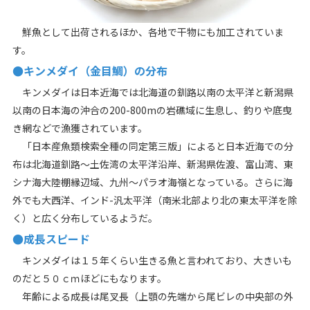
鮮魚として出荷されるほか、各地で干物にも加工されていま
す。
●キンメダイ（金目鯛）の分布
キンメダイは日本近海では北海道の釧路以南の太平洋と新潟県
以南の日本海の沖合の200-800mの岩礁域に生息し、釣りや底曳
き網などで漁獲されています。
「日本産魚類検索全種の同定第三版」によると日本近海での分
布は北海道釧路〜土佐湾の太平洋沿岸、新潟県佐渡、富山湾、東
シナ海大陸棚縁辺域、九州〜パラオ海嶺となっている。さらに海
外でも大西洋、インド-汎太平洋（南米北部より北の東太平洋を除
く）と広く分布しているようだ。
●成長スピード
キンメダイは１５年くらい生きる魚と言われており、大きいも
のだと５０ｃｍほどにもなります。
年齢による成長は尾叉長（上顎の先端から尾ビレの中央部の外