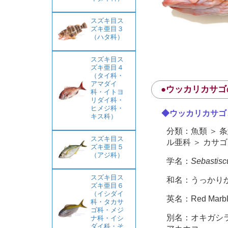
スズキ目ス
ズキ亜目３
（ハタ科）
スズキ目ス
ズキ亜目４
（タイ科・
アマダイ
●ウッカリカサゴ
科・イトヨ
リダイ科・
ヒメジ科・
◆ウッカリカサゴ
キス科）
分類：魚類 ＞ 条
スズキ目ス
ル亜科 ＞ カサ
ズキ亜目５
（アジ科）
学名：
Sebastisc
スズキ目ス
和名：うっかり
ズキ亜目６
（イシダイ
英名：Red Marble
科・タカサ
ゴ科・メジ
別名：オキガシ
ナ科・イシ
ダイ科・そ