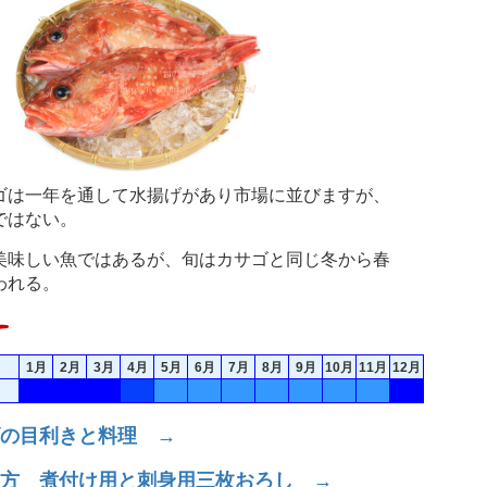
は一年を通して水揚げがあり市場に並びますが、
ではない。
味しい魚ではあるが、旬はカサゴと同じ冬から春
われる。
1月
2月
3月
4月
5月
6月
7月
8月
9月
10月
11月
12月
の目利きと料理 →
方 煮付け用と刺身用三枚おろし →