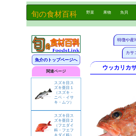
旬の食材百科
(current)
野菜
果物
魚貝
特徴や産
カサ
魚介のトップページへ
ウッカリカ
関連ページ
スズキ目ス
ズキ亜目１
（スズキ・
ニベ・イサ
キ・ムツ）
スズキ目ス
ズキ亜目２
（フエダイ
科・フエフ
キダイ科）