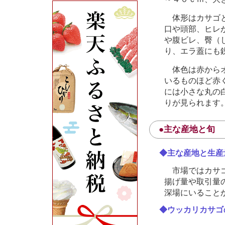
体形はカサゴと
口や頭部、ヒレ
や腹ビレ、臀（
り、エラ蓋にも
体色は赤からオ
いるものほど赤
には小さな丸の
りが見られます
●主な産地と旬
◆主な産地と生産
市場ではカサゴ
揚げ量や取引量
深場にいること
◆ウッカリカサゴ