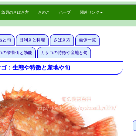
魚貝のさばき方
きのこ
ハーブ
関連リンク
地と旬
目利きと料理
さばき方
画像一覧
ゴの栄養価と効能
カサゴの特徴や産地と旬
サゴ：生態や特徴と産地や旬