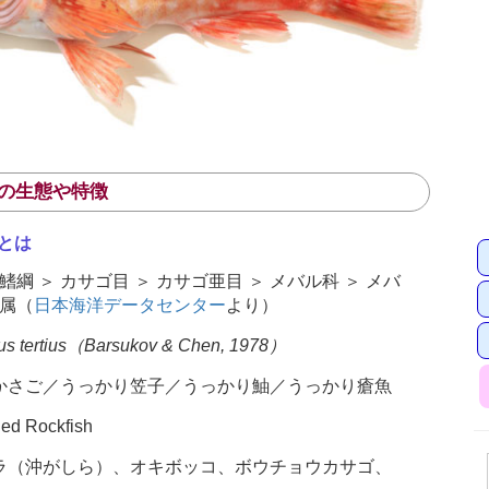
の生態や特徴
とは
鰭綱 ＞ カサゴ目 ＞ カサゴ亜目 ＞ メバル科 ＞ メバ
ゴ属（
日本海洋データセンター
より）
us tertius（Barsukov & Chen, 1978）
かさご／うっかり笠子／うっかり鮋／うっかり瘡魚
d Rockfish
ラ（沖がしら）、オキボッコ、ボウチョウカサゴ、