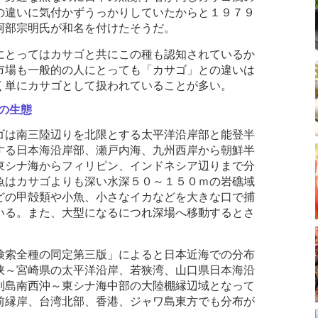
の違いに気付かずうっかりしていたからと１９７９
阿部宗明氏が和名を付けたそうだ。
とってはカサゴと共にこの種も認知されているか
市場も一般的の人にとっても「カサゴ」との違いは
く単にカサゴとして扱われていることが多い。
の生態
は南三陸辺りを北限とする太平洋沿岸部と能登半
する日本海沿岸部、瀬戸内海、九州西岸から朝鮮半
東シナ海からフィリピン、インドネシア辺りまで分
魚はカサゴよりも深い水深５０～１５０ｍの岩礁域
どの甲殻類や小魚、小さなイカなどを大きな口で捕
いる。また、大型になるにつれ深場へ移動するとさ
索全種の同定第三版」によると日本近海での分布
峡～宮崎県の太平洋沿岸、若狭湾、山口県日本海沿
列島南西沖～東シナ海中部の大陸棚縁辺域となって
前縁岸、台湾北部、香港、ジャワ島東方でも分布が
。