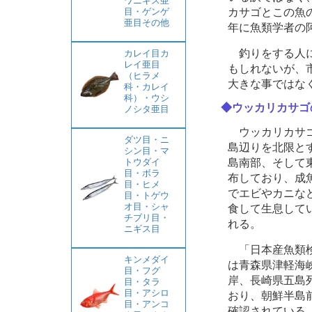
ワニギス亜
カサゴとこの魚
目・ゲンゲ
亜目その他
年に魚類学者の
釣りをする人に
カレイ目カ
レイ亜目
もしれないが、
（ヒラメ
大きな事ではな
科・カレイ
科）・ウシ
◆ウッカリカサゴ
ノシタ亜目
ウッカリカサゴ
ダツ目・ニ
島辺りを北限と
シン目・マ
島南部、そして
トウダイ
目・ボラ
布しており、成
目・ヒメ
でエビやカニな
目・トゲウ
オ目・シャ
食して生息して
チブリ目・
れる。
ニギス目
「日本産魚類検
キンメダイ
は青森県津軽海
目・フグ
岸、長崎県五島
目・タラ
目・アシロ
おり、朝鮮半島
目・アンコ
確認されている