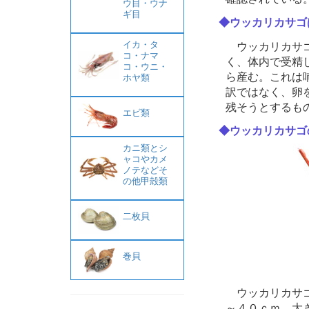
ウ目・ウナ
ギ目
◆ウッカリカサゴ
イカ・タ
ウッカリカサゴ
コ・ナマ
く、体内で受精
コ・ウニ・
ら産む。これは
ホヤ類
訳ではなく、卵
残そうとするも
エビ類
◆ウッカリカサゴ
カニ類とシ
ャコやカメ
ノテなどそ
の他甲殻類
二枚貝
巻貝
ウッカリカサゴ
～４０ｃｍ、大