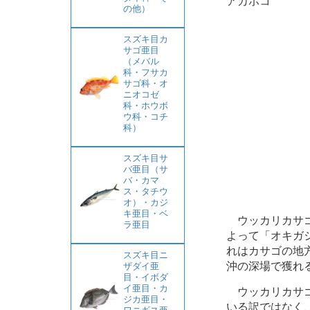
アカホコ
の他）
スズキ目カ
サゴ亜目
（メバル
科・フサカ
サゴ科・オ
ニオコゼ
科・ホウボ
ウ科・コチ
科）
スズキ目サ
バ亜目（サ
バ・カマ
ス・タチウ
オ）・カジ
キ亜目・ベ
ウッカリカサゴ
ラ亜目
よって「オキガ
れはカサゴの地
スズキ目ニ
沖の深場で獲れ
ザダイ亜
目・イボダ
イ亜目・カ
ウッカリカサゴ
ジカ亜目・
いる訳ではなく