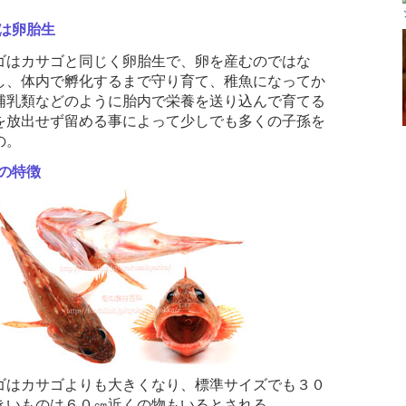
は卵胎生
はカサゴと同じく卵胎生で、卵を産むのではな
し、体内で孵化するまで守り育て、稚魚になってか
哺乳類などのように胎内で栄養を送り込んで育てる
を放出せず留める事によって少しでも多くの子孫を
の。
の特徴
はカサゴよりも大きくなり、標準サイズでも３０
きいものは６０㎝近くの物もいるとされる。