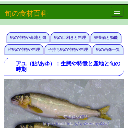
旬の食材百科
Toggle
naviga
鮎の特徴や産地と旬
鮎の目利きと料理
栄養価と効能
稚鮎の特徴や料理
子持ち鮎の特徴や料理
鮎の画像一覧
アユ（鮎/あゆ）：生態や特徴と産地と旬の
時期