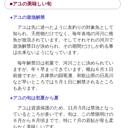
■アユの美味しい旬
●アユの遊漁解禁
アユは先に述べたように友釣りの対象魚として
知られ、天然物だけでなく、毎年各地の河川に稚
魚が放流されています。そしてそれそれの河川で
遊漁解禁日が決められ、その期間だけしか釣る事
は出来ないようになっています。
毎年解禁日は初夏で、河川ごとに決められてい
ますが、年々早まってきています。概ね６月１日
前後ですが、兵庫県の闘竜灘、和歌山県の日高川
など早いところでは５月１日に解禁されるところ
もあります。
●アユの旬は初夏から夏
アユは資源保護のため、11月-5月は禁漁となっ
ているところが多いです。旬は、この禁猟明けの
６月から８月頃までで、特に７月の若鮎が骨も柔
らかく美味しいです。