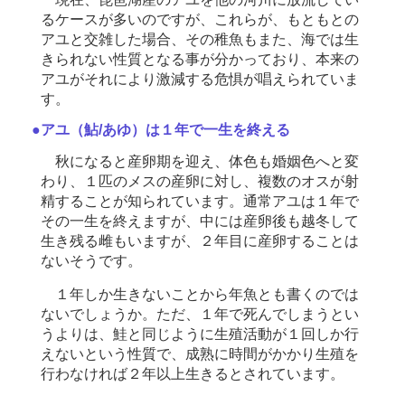
るケースが多いのですが、これらが、もともとの
アユと交雑した場合、その稚魚もまた、海では生
きられない性質となる事が分かっており、本来の
アユがそれにより激減する危惧が唱えられていま
す。
●アユ（鮎/あゆ）は１年で一生を終える
秋になると産卵期を迎え、体色も婚姻色へと変
わり、１匹のメスの産卵に対し、複数のオスが射
精することが知られています。通常アユは１年で
その一生を終えますが、中には産卵後も越冬して
生き残る雌もいますが、２年目に産卵することは
ないそうです。
１年しか生きないことから年魚とも書くのでは
ないでしょうか。ただ、１年で死んでしまうとい
うよりは、鮭と同じように生殖活動が１回しか行
えないという性質で、成熟に時間がかかり生殖を
行わなければ２年以上生きるとされています。