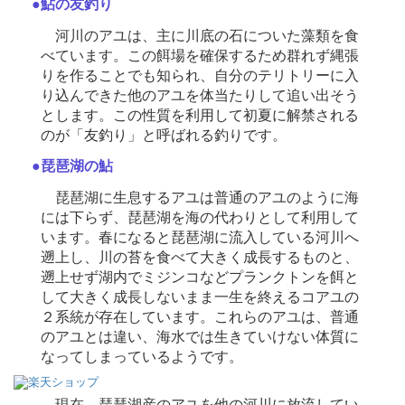
●鮎の友釣り
河川のアユは、主に川底の石についた藻類を食
べています。この餌場を確保するため群れず縄張
りを作ることでも知られ、自分のテリトリーに入
り込んできた他のアユを体当たりして追い出そう
とします。この性質を利用して初夏に解禁される
のが「友釣り」と呼ばれる釣りです。
●琵琶湖の鮎
琵琶湖に生息するアユは普通のアユのように海
には下らず、琵琶湖を海の代わりとして利用して
います。春になると琵琶湖に流入している河川へ
遡上し、川の苔を食べて大きく成長するものと、
遡上せず湖内でミジンコなどプランクトンを餌と
して大きく成長しないまま一生を終えるコアユの
２系統が存在しています。これらのアユは、普通
のアユとは違い、海水では生きていけない体質に
なってしまっているようです。
現在、琵琶湖産のアユを他の河川に放流してい