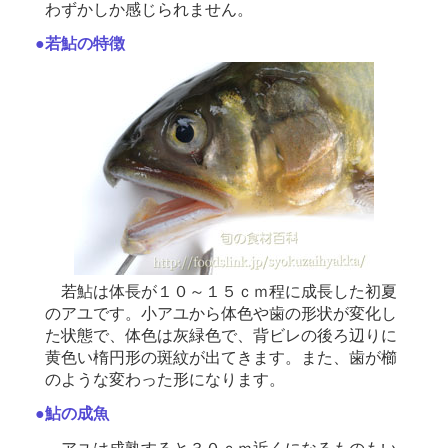
わずかしか感じられません。
●若鮎の特徴
若鮎は体長が１０～１５ｃｍ程に成長した初夏
のアユです。小アユから体色や歯の形状が変化し
た状態で、体色は灰緑色で、背ビレの後ろ辺りに
黄色い楕円形の斑紋が出てきます。また、歯が櫛
のような変わった形になります。
●鮎の成魚