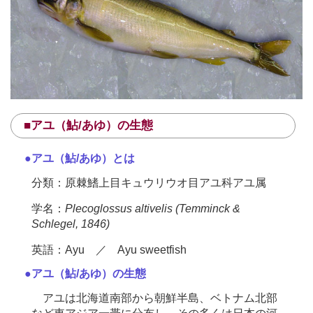
■アユ（鮎/あゆ）の生態
●アユ（鮎/あゆ）とは
分類：原棘鰭上目キュウリウオ目アユ科アユ属
学名：
Plecoglossus altivelis (Temminck &
Schlegel, 1846)
英語：Ayu ／ Ayu sweetfish
●アユ（鮎/あゆ）の生態
アユは北海道南部から朝鮮半島、ベトナム北部