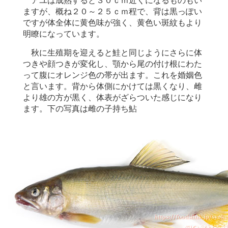
アユは成熟すると３０ｃｍ近くになるものもい
ますが、概ね２０～２５ｃｍ程で、背は黒っぽい
ですが体全体に黄色味が強く、黄色い斑紋もより
明瞭になっています。
秋に生殖期を迎えると鮭と同じようにさらに体
つきや顔つきが変化し、顎から尾の付け根にわた
って腹にオレンジ色の帯が出ます。これを婚姻色
と言います。背から体側にかけては黒くなり、雌
より雄の方が黒く、体表がざらついた感じになり
ます。下の写真は雌の子持ち鮎