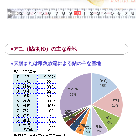
■アユ（鮎/あゆ）の主な産地
●天然または稚魚放流による鮎の主な産地