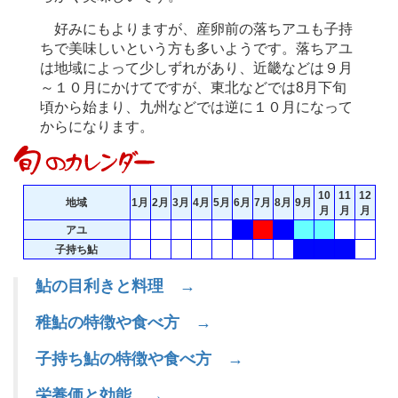
好みにもよりますが、産卵前の落ちアユも子持
ちで美味しいという方も多いようです。落ちアユ
は地域によって少しずれがあり、近畿などは９月
～１０月にかけてですが、東北などでは8月下旬
頃から始まり、九州などでは逆に１０月になって
からになります。
10
11
12
地域
1月
2月
3月
4月
5月
6月
7月
8月
9月
月
月
月
アユ
子持ち鮎
鮎の目利きと料理 →
稚鮎の特徴や食べ方 →
子持ち鮎の特徴や食べ方 →
栄養価と効能 →