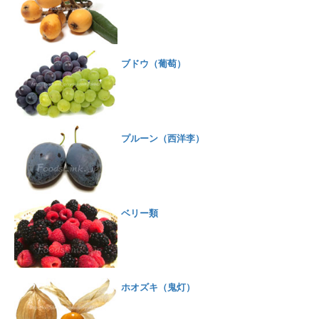
ブドウ（葡萄）
プルーン（西洋李）
ベリー類
ホオズキ（鬼灯）