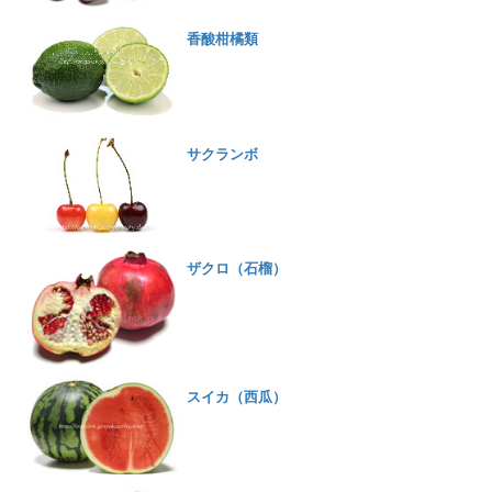
香酸柑橘類
サクランボ
ザクロ（石榴）
スイカ（西瓜）