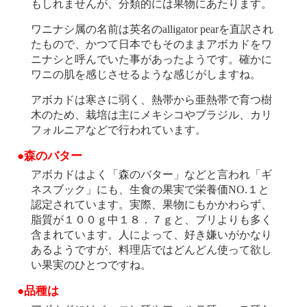
もしれませんが、分類的には果物にあたります。
ワニナシ属の名前は英名のalligator pearを直訳され
たもので、かつて日本でもそのままアボカドをワ
ニナシと呼んでいた事があったようです。確かに
ワニの肌を感じさせるような感じがしますね。
アボカドは寒さに弱く、熱帯から亜熱帯で育つ樹
木のため、栽培は主にメキシコやブラジル、カリ
フォルニアなどで行われています。
●森のバター
アボカドはよく「森のバター」などと言われ「ギ
ネスブック」にも、生食の果実で栄養価NO.１と
認定されています。実際、果物にもかかわらず、
脂質が１００ｇ中１８．７ｇと、ブリよりも多く
含まれています。人によって、好き嫌いがかなり
あるようですが、料理店ではどんどん使って欲し
い果実のひとつですね。
●品種は