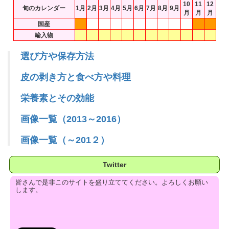
10
11
12
旬のカレンダー
1月
2月
3月
4月
5月
6月
7月
8月
9月
月
月
月
国産
輸入物
選び方や保存方法
皮の剥き方と食べ方や料理
栄養素とその効能
画像一覧（2013～2016）
画像一覧（～201２）
Twitter
皆さんで是非このサイトを盛り立ててください。よろしくお願い
します。