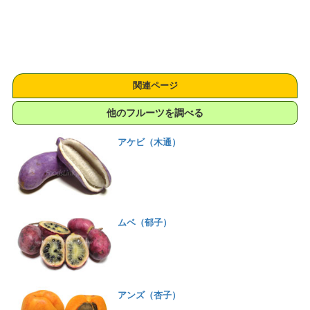
関連ページ
他のフルーツを調べる
アケビ（木通）
ムベ（郁子）
アンズ（杏子）