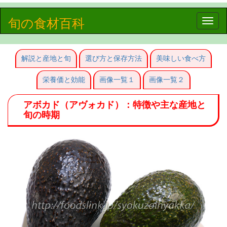
旬の食材百科
Toggle
naviga
解説と産地と旬
選び方と保存方法
美味しい食べ方
栄養価と効能
画像一覧１
画像一覧２
アボカド（アヴォカド）：特徴や主な産地と
旬の時期