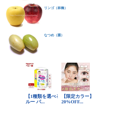
リンゴ（林檎）
なつめ（棗）