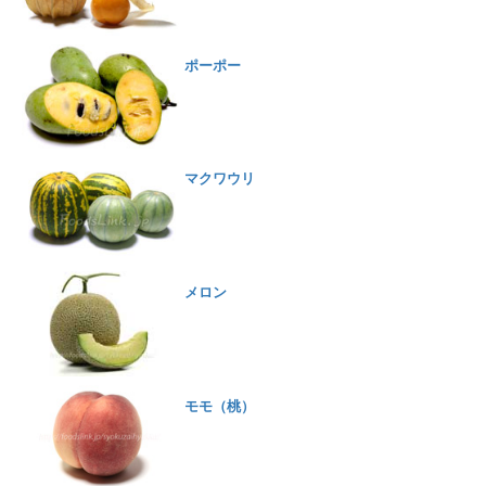
ポーポー
マクワウリ
メロン
モモ（桃）