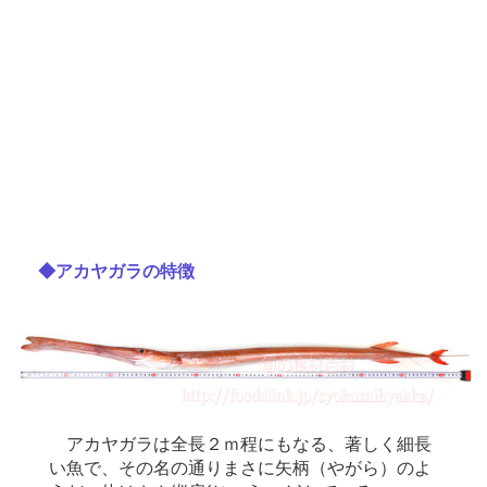
◆アカヤガラの特徴
アカヤガラは全長２ｍ程にもなる、著しく細長
い魚で、その名の通りまさに矢柄（やがら）のよ