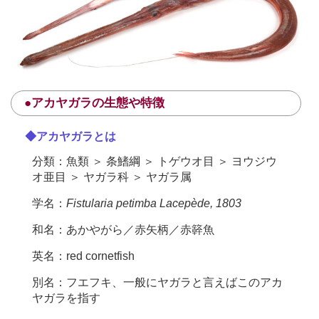
●アカヤガラの生態や特徴
◆アカヤガラとは
分類：魚類 ＞ 条鰭綱 ＞ トゲウオ目 ＞ ヨウジウ
オ亜目 ＞ ヤガラ科 ＞ ヤガラ属
学名：
Fistularia petimba Lacepède, 1803
和名：あかやがら／赤矢柄／赤簳魚
英名：red cornetfish
別名：フエフキ、一般にヤガラと言えばこのアカ
ヤガラを指す