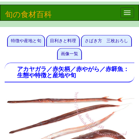
旬の食材百科
Toggle
naviga
特徴や産地と旬
目利きと料理
さばき方 三枚おろし
画像一覧
アカヤガラ／赤矢柄／赤やがら／赤簳魚：
生態や特徴と産地や旬