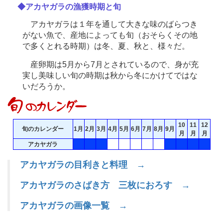
◆アカヤガラの漁獲時期と旬
アカヤガラは１年を通して大きな味のばらつき
がない魚で、産地によっても旬（おそらくその地
で多くとれる時期）は冬、夏、秋と、様々だ。
産卵期は5月から7月とされているので、身が充
実し美味しい旬の時期は秋から冬にかけてではな
いだろうか。
10
11
12
旬のカレンダー
1月
2月
3月
4月
5月
6月
7月
8月
9月
月
月
月
アカヤガラ
アカヤガラの目利きと料理 →
アカヤガラのさばき方 三枚におろす →
アカヤガラの画像一覧 →