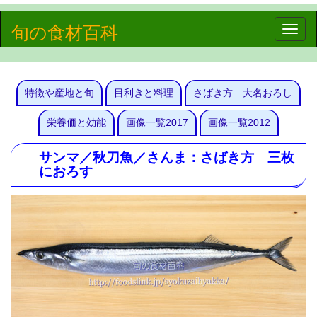
旬の食材百科
Toggle
naviga
特徴や産地と旬
目利きと料理
さばき方 大名おろし
栄養価と効能
画像一覧2017
画像一覧2012
サンマ／秋刀魚／さんま：さばき方 三枚
におろす