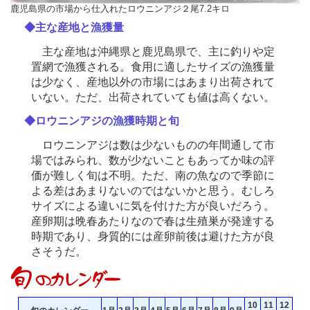
鹿児島県の市場から仕入れたロウニンアジ２尾7.2キロ
◆主な産地と漁獲量
主な産地は沖縄県と鹿児島県で、主に釣りや定
置網で漁獲される。食用に適したサイズの漁獲量
は少なく、産地以外の市場にはあまり出荷されて
いない。ただ、出荷されていても値は高くない。
◆ロウニンアジの漁獲時期と旬
ロウニンアジは数は少ないものの年間通して市
場ではみられ、数が少ないこともあってか味の評
価が難しく旬は不明。ただ、南の魚なので季節に
よる差はあまりないのではないかと思う。むしろ
サイズによる違いに気を付けた方が良いだろう。
産卵期は晩春あたりなので春は生殖巣が発達する
時期であり、身質的には産卵前後は避けた方が良
さそうだ。
10
11
12