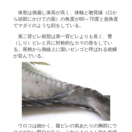
体形は側扁し体高が高く、体軸と吻背縁（口か
ら頭部にかけての面）の角度が60～70度と急角度
でマダイのような顔をしている。
第二背ビレ前部は第一背ビレよりも長く、臀
（しり）ビレと共に対称的なカマの形をしてい
る。尾柄から側線上に固いゼンゴと呼ばれる稜鱗
が並んでいる。
ウロコは細かく、腹ビレの前あたりの胸部にウ