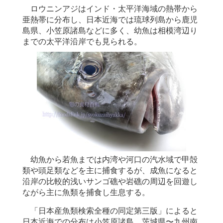
ロウニンアジはインド・太平洋海域の熱帯から
亜熱帯に分布し、日本近海では琉球列島から鹿児
島県、小笠原諸島などに多く、幼魚は相模湾辺り
までの太平洋沿岸でも見られる。
幼魚から若魚までは内湾や河口の汽水域で甲殻
類や頭足類などを主に捕食するが、成魚になると
沿岸の比較的浅いサンゴ礁や岩礁の周辺を回遊し
ながら主に魚類を捕食し生息する。
「日本産魚類検索全種の同定第三版」によると
日本近海での分布は小笠原諸島、茨城県〜九州南