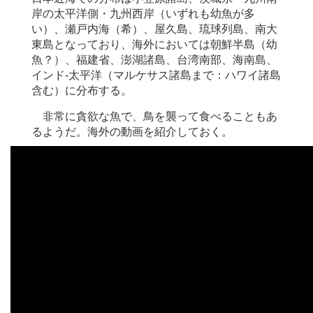
岸の太平洋側・九州西岸（いずれも幼魚が多
い）、瀬戸内海（希）、屋久島、琉球列島、南大
東島となっており、海外においては朝鮮半島（幼
魚？）、福建省、澎湖諸島、台湾南部、海南島、
インド-太平洋（マルケサス諸島まで：ハワイ諸島
含む）に分布する。
非常に貪欲な魚で、鳥を襲って食べることもあ
るようだ。海外の動画を紹介しておく。