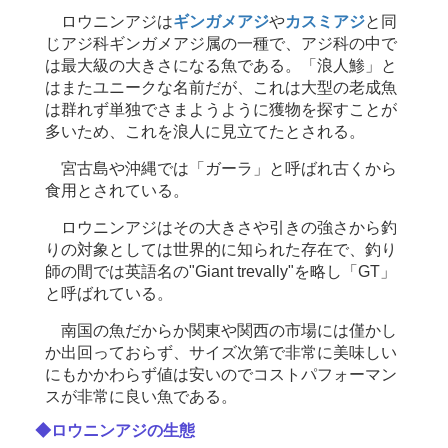
ロウニンアジは
ギンガメアジ
や
カスミアジ
と同
じアジ科ギンガメアジ属の一種で、アジ科の中で
は最大級の大きさになる魚である。「浪人鯵」と
はまたユニークな名前だが、これは大型の老成魚
は群れず単独でさまようように獲物を探すことが
多いため、これを浪人に見立てたとされる。
宮古島や沖縄では「ガーラ」と呼ばれ古くから
食用とされている。
ロウニンアジはその大きさや引きの強さから釣
りの対象としては世界的に知られた存在で、釣り
師の間では英語名の"Giant trevally"を略し「GT」
と呼ばれている。
南国の魚だからか関東や関西の市場には僅かし
か出回っておらず、サイズ次第で非常に美味しい
にもかかわらず値は安いのでコストパフォーマン
スが非常に良い魚である。
◆ロウニンアジの生態