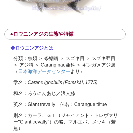
●ロウニンアジの生態や特徴
◆ロウニンアジとは
分類：魚類 ＞ 条鰭綱 ＞ スズキ目 ＞ スズキ亜目
＞ アジ科 ＞ Caranginae亜科 ＞ ギンガメアジ属
（
日本海洋データセンター
より）
学名：
Caranx ignobilis (Forsskål, 1775)
和名：ろうにんあじ／浪人鯵
英名：Giant trevally 仏名：Carangue têtue
別名：ガーラ、ＧＴ（ジャイアント・トレヴァリ
ー"Giant trevally"）の略、マルエバ、メッキ（若
魚）