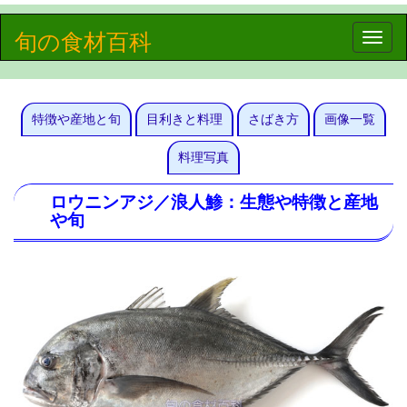
旬の食材百科
Toggle
naviga
特徴や産地と旬
目利きと料理
さばき方
画像一覧
料理写真
ロウニンアジ／浪人鯵：生態や特徴と産地
や旬