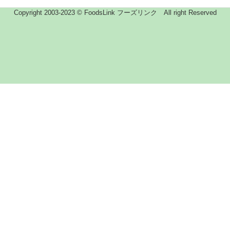
Copyright 2003-2023 © FoodsLink フーズリンク All right Reserved