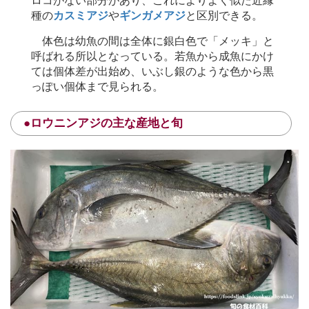
ロコがない部分があり、これによりよく似た近縁
種の
カスミアジ
や
ギンガメアジ
と区別できる。
体色は幼魚の間は全体に銀白色で「メッキ」と
呼ばれる所以となっている。若魚から成魚にかけ
ては個体差が出始め、いぶし銀のような色から黒
っぽい個体まで見られる。
●ロウニンアジの主な産地と旬