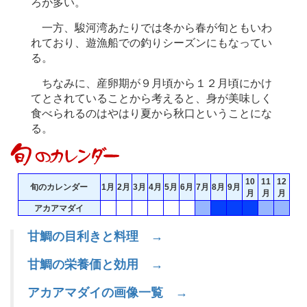
ろが多い。
一方、駿河湾あたりでは冬から春が旬ともいわ
れており、遊漁船での釣りシーズンにもなってい
る。
ちなみに、産卵期が９月頃から１２月頃にかけ
てとされていることから考えると、身が美味しく
食べられるのはやはり夏から秋口ということにな
る。
10
11
12
旬のカレンダー
1月
2月
3月
4月
5月
6月
7月
8月
9月
月
月
月
アカアマダイ
甘鯛の目利きと料理 →
甘鯛の栄養価と効用 →
アカアマダイの画像一覧 →