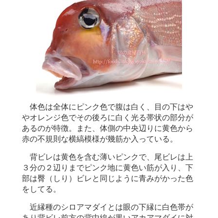
体色は全体にピンク色で腹は白く、目の下はや
やオレンジ色でその後ろに白く光る帯状の部分が
あるのが特徴。また、体側の中央辺りに黄色から
赤の不規則な横縞模様が幾筋か入っている。
背ビレは黄色を含む薄いピンクで、尾ビレは上
３分の２辺りまでピンク地に黄色い筋が入り、下
部は臀（しり）ビレと同じように青みがかった色
をしてる。
近縁種のシロアマダイとは眼の下縁に白色帯が
あり背ビレ前方の背中線が黒いアカアマダイに対