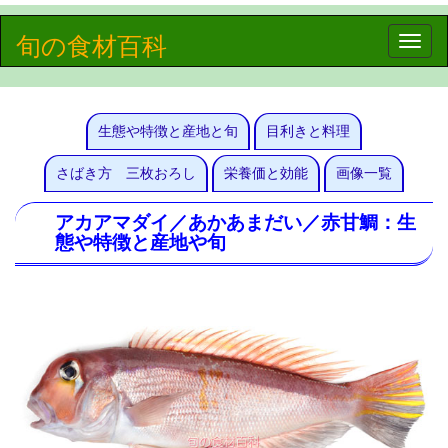
旬の食材百科
Toggle
naviga
生態や特徴と産地と旬
目利きと料理
さばき方 三枚おろし
栄養価と効能
画像一覧
アカアマダイ／あかあまだい／赤甘鯛：生
態や特徴と産地や旬