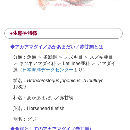
●生態や特徴
◆アカアマダイ／あかあまだい／赤甘鯛とは
分類：魚類 ＞ 条鰭綱 ＞ スズキ目 ＞ スズキ亜目
＞ キツネアマダイ科 ＞ Latilinae亜科 ＞ アマダイ
属（
日本海洋データセンター
より）
学名：
Branchiostegus japonicus（Houttuyn,
1782）
和名：あかあまだい／赤甘鯛
英名：Horsehead tilefish
別名：グジ
◆食材としてのアカアマダイ（赤甘鯛）