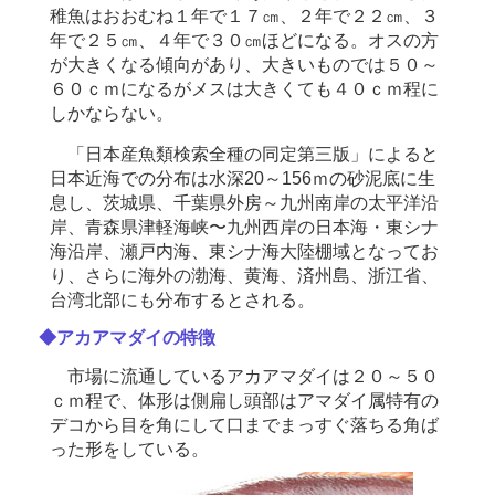
稚魚はおおむね１年で１７㎝、２年で２２㎝、３
年で２５㎝、４年で３０㎝ほどになる。オスの方
が大きくなる傾向があり、大きいものでは５０～
６０ｃｍになるがメスは大きくても４０ｃｍ程に
しかならない。
「日本産魚類検索全種の同定第三版」によると
日本近海での分布は水深20～156ｍの砂泥底に生
息し、茨城県、千葉県外房～九州南岸の太平洋沿
岸、青森県津軽海峡〜九州西岸の日本海・東シナ
海沿岸、瀬戸内海、東シナ海大陸棚域となってお
り、さらに海外の渤海、黄海、済州島、浙江省、
台湾北部にも分布するとされる。
◆アカアマダイの特徴
市場に流通しているアカアマダイは２０～５０
ｃｍ程で、体形は側扁し頭部はアマダイ属特有の
デコから目を角にして口までまっすぐ落ちる角ば
った形をしている。