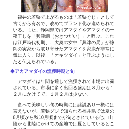
福井の若狭で上がるものは「若狭ぐじ」として
古くから有名で、改めてブランド化が進められて
いる。また、静岡県ではアマダイやアマダイの一
夜干しを「興津鯛（おきつだい）」と呼ぶ。これ
は江戸時代初期、、大奥の女中「興津の局」が静
岡の実家から取り寄せたアマダイを家康が非常に
気に入り、以後、「オキツダイ」と呼ぶようにし
たと伝えられている。
◆アカアマダイの漁獲時期と旬
アマダイは年間を通して漁獲されて市場に出荷
されている。市場に多く出回る盛期は８月から１
２月にかけてで、１月２月は少ない。
食べて美味しい旬の時期には諸説あり一概には
言えないが、若狭グジで知られる福井県では夏の
8月頃から秋10月頃までが旬とされている他、山
陰から北陸にかけての産地では夏としているとこ