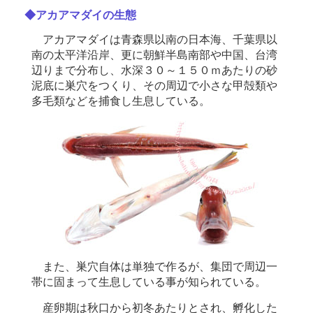
◆アカアマダイの生態
アカアマダイは青森県以南の日本海、千葉県以
南の太平洋沿岸、更に朝鮮半島南部や中国、台湾
辺りまで分布し、水深３０～１５０ｍあたりの砂
泥底に巣穴をつくり、その周辺で小さな甲殻類や
多毛類などを捕食し生息している。
また、巣穴自体は単独で作るが、集団で周辺一
帯に固まって生息している事が知られている。
産卵期は秋口から初冬あたりとされ、孵化した