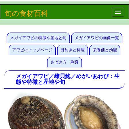
旬の食材百科
Toggle
naviga
メガイアワビの特徴や産地と旬
メガイアワビの画像一覧
アワビのトップページ
目利きと料理
栄養価と効能
さばき方 刺身
メガイアワビ／雌貝鮑／めがいあわび：生
態や特徴と産地や旬