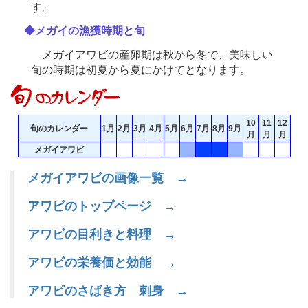
す。
◆メガイの漁獲時期と旬
メガイアワビの産卵期は秋から冬で、美味しい
旬の時期は初夏から夏にかけてとなります。
10
11
12
旬のカレンダー
1月
2月
3月
4月
5月
6月
7月
8月
9月
月
月
月
メガイアワビ
メガイアワビの画像一覧 →
アワビのトップページ →
アワビの目利きと料理 →
アワビの栄養価と効能 →
アワビのさばき方 刺身 →