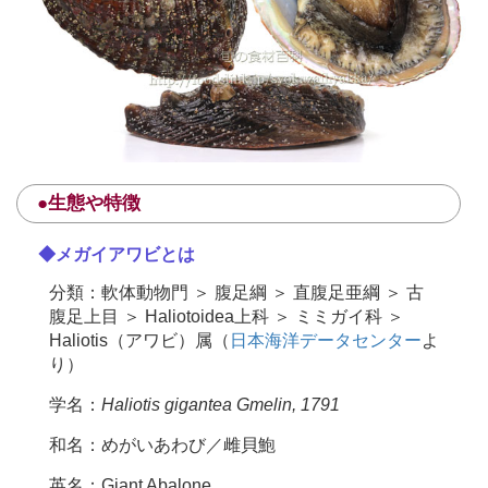
●生態や特徴
◆メガイアワビとは
分類：軟体動物門 ＞ 腹足綱 ＞ 直腹足亜綱 ＞ 古
腹足上目 ＞ Haliotoidea上科 ＞ ミミガイ科 ＞
Haliotis（アワビ）属（
日本海洋データセンター
よ
り）
学名：
Haliotis gigantea Gmelin, 1791
和名：めがいあわび／雌貝鮑
英名：Giant Abalone