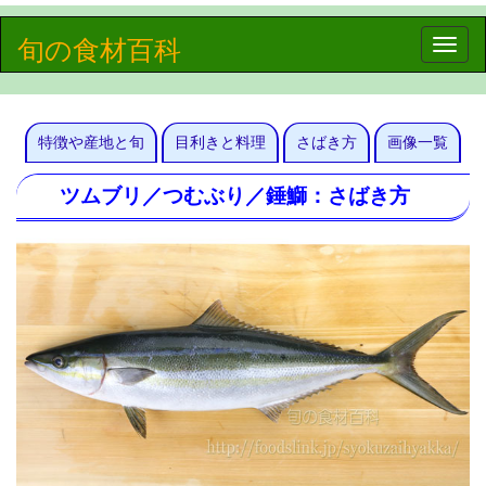
旬の食材百科
Toggle
naviga
特徴や産地と旬
目利きと料理
さばき方
画像一覧
ツムブリ／つむぶり／錘鰤：さばき方