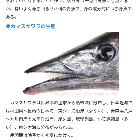
られていたりすることが多い。切り身は一見白身魚にも見える
が、勢いよく泳ぎ回るサバ科の青魚で、身の成分的には赤身魚で
ある。
◆カマスサワラの生態
カマスサワラは世界中の温帯から熱帯域に分布し、日本近海で
は秋田県～長崎の日本海・東シナ海沿岸（少ない）、青森県八戸
～九州南岸の太平洋沿岸、屋久島、琉球列島、小笠原諸島（多
い）、東シナ海に分布がみられる。
産卵期は晩春から初夏にかけて。