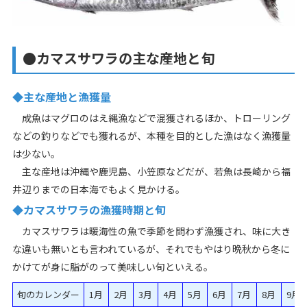
●カマスサワラの主な産地と旬
◆主な産地と漁獲量
成魚はマグロのはえ縄漁などで混獲されるほか、トローリング
などの釣りなどでも獲れるが、本種を目的とした漁はなく漁獲量
は少ない。
主な産地は沖縄や鹿児島、小笠原などだが、若魚は長崎から福
井辺りまでの日本海でもよく見かける。
◆カマスサワラの漁獲時期と旬
カマスサワラは暖海性の魚で季節を問わず漁獲され、味に大き
な違いも無いとも言われているが、それでもやはり晩秋から冬に
かけてが身に脂がのって美味しい旬といえる。
旬のカレンダー
1月
2月
3月
4月
5月
6月
7月
8月
9月