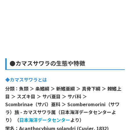
●カマスサワラの生態や特徴
◆カマスサワラとは
分類：魚類 ＞ 条鰭綱 ＞ 新鰭亜綱 ＞ 真骨下綱 ＞ 棘鰭上
目 ＞ スズキ目 ＞ サバ亜目 ＞ サバ科 ＞
Scombrinae（サバ）亜科 ＞ Scomberomorini（サワ
ラ）族 - カマスサワラ属（日本海洋データセンターよ
り）（
日本海洋データセンター
より）
学名：
Acanthocybium solandri (Cuvier, 1832)