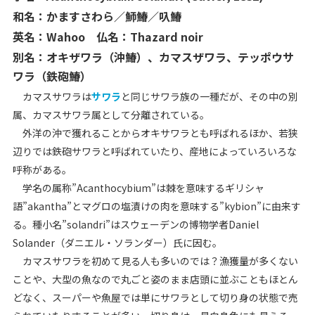
和名：かますさわら／魳鰆／叺鰆
英名：Wahoo 仏名：Thazard noir
別名：オキザワラ（沖鰆）、カマスザワラ、テッポウサ
ワラ（鉄砲鰆）
カマスサワラは
サワラ
と同じサワラ族の一種だが、その中の別
属、カマスサワラ属として分離されている。
外洋の沖で獲れることからオキサワラとも呼ばれるほか、若狭
辺りでは鉄砲サワラと呼ばれていたり、産地によっていろいろな
呼称がある。
学名の属称”Acanthocybium”は棘を意味するギリシャ
語”akantha”とマグロの塩漬けの肉を意味する”kybion”に由来す
る。種小名”solandri”はスウェーデンの博物学者Daniel
Solander（ダニエル・ソランダー）氏に因む。
カマスサワラを初めて見る人も多いのでは？漁獲量が多くない
ことや、大型の魚なので丸ごと姿のまま店頭に並ぶこともほとん
どなく、スーパーや魚屋では単にサワラとして切り身の状態で売