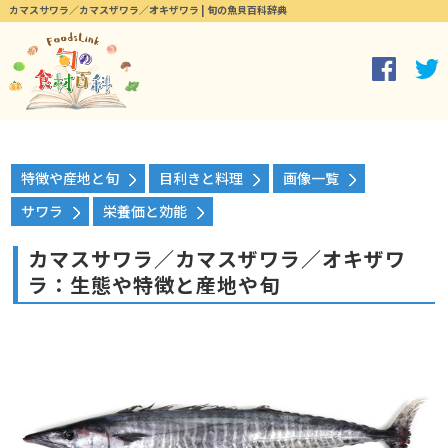
カマスサワラ／カマスザワラ／オキザワラ | 旬の魚貝百科辞典
特徴や産地と旬
目利きと料理
画像一覧
サワラ
栄養価と効能
カマスサワラ／カマスザワラ／オキザワ
ラ：生態や特徴と産地や旬