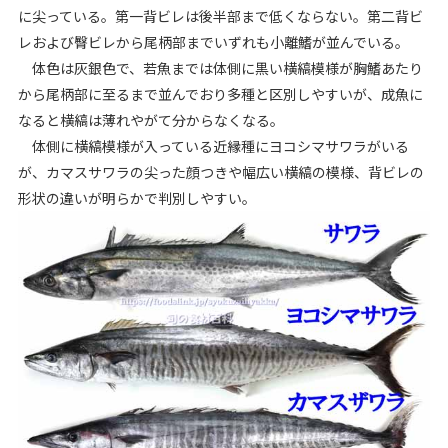
に尖っている。第一背ビレは後半部まで低くならない。第二背ビ
レおよび臀ビレから尾柄部までいずれも小離鰭が並んでいる。
体色は灰銀色で、若魚までは体側に黒い横縞模様が胸鰭あたり
から尾柄部に至るまで並んでおり多種と区別しやすいが、成魚に
なると横縞は薄れやがて分からなくなる。
体側に横縞模様が入っている近縁種にヨコシマサワラがいる
が、カマスサワラの尖った顔つきや幅広い横縞の模様、背ビレの
形状の違いが明らかで判別しやすい。