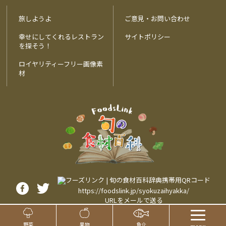
旅しようよ
ご意見・お問い合わせ
幸せにしてくれるレストラン
サイトポリシー
を探そう！
ロイヤリティーフリー画像素
材
https://foodslink.jp/syokuzaihyakka/
URLをメールで送る
Page Top
Copyright©
2023
All Rights Reserved
旬の食材百科辞典
野菜
果物
魚介